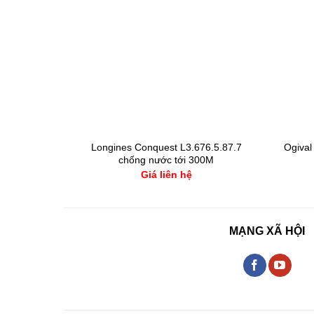
n 1848 –
Longines Conquest L3.676.5.87.7
Ogiva
1110
chống nước tới 300M
Giá liên hệ
MẠNG XÃ HỘI