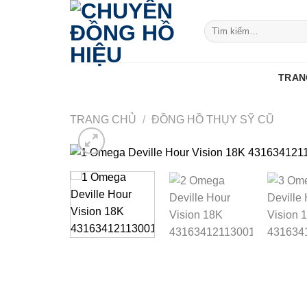
Skip
to
Tìm
kiếm:
content
TRAN
TRANG CHỦ
/
ĐỒNG HỒ THỤY SỸ CŨ