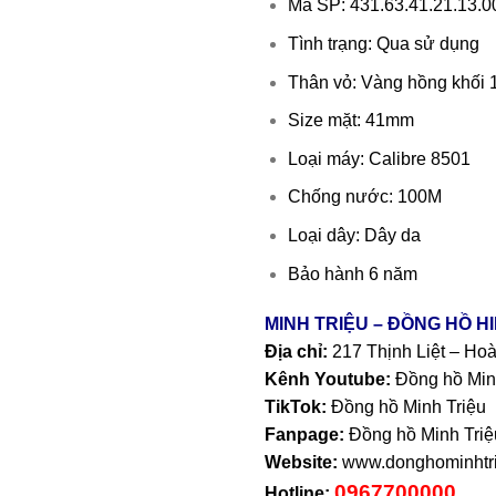
Mã SP: 431.63.41.21.13.0
Tình trạng: Qua sử dụng
Thân vỏ: Vàng hồng khối 
Size mặt: 41mm
Loại máy: Calibre 8501
Chống nước: 100M
Loại dây: Dây da
Bảo hành 6 năm
MINH TRIỆU – ĐỒNG HỒ H
Địa chỉ:
217 Thịnh Liệt – Ho
Kênh Youtube:
Đồng hồ Min
TikTok:
Đồng hồ Minh Triệu
Fanpage:
Đồng hồ Minh Triệ
Website:
www.donghominhtri
0967700000
Hotline: