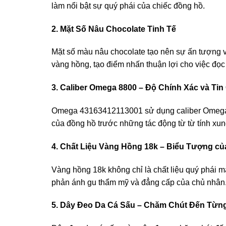
làm nổi bật sự quý phái của chiếc đồng hồ.
2. Mặt Số Nâu Chocolate Tinh Tế
Mặt số màu nâu chocolate tạo nên sự ấn tượng và
vàng hồng, tạo điểm nhấn thuận lợi cho việc đọc
3. Caliber Omega 8800 – Độ Chính Xác và Tin
Omega 43163412113001 sử dụng caliber Omega 880
của đồng hồ trước những tác động từ từ tính xu
4. Chất Liệu Vàng Hồng 18k – Biểu Tượng c
Vàng hồng 18k không chỉ là chất liệu quý phái mà
phản ánh gu thẩm mỹ và đẳng cấp của chủ nhân
5. Dây Đeo Da Cá Sấu – Chăm Chút Đến Từn