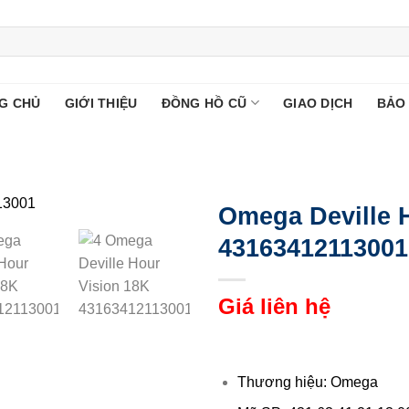
G CHỦ
GIỚI THIỆU
ĐỒNG HỒ CŨ
GIAO DỊCH
BẢO
Omega Deville 
43163412113001
Giá liên hệ
Thương hiệu: Omega