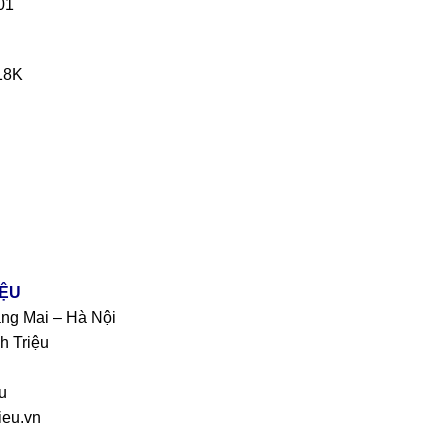
01
18K
IỆU
àng Mai – Hà Nội
h Triệu
u
eu.vn