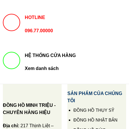
HOTLINE
096.77.00000
HỆ THỐNG CỬA HÀNG
Xem danh sách
SẢN PHẨM CỦA CHÚNG
TÔI
ĐỒNG HỒ MINH TRIỆU -
ĐỒNG HỒ THỤY SỸ
CHUYÊN HÀNG HIỆU
ĐỒNG HỒ NHẬT BẢN
Địa chỉ:
217 Thịnh Liệt –