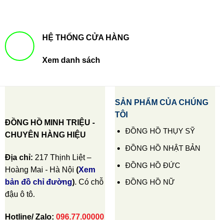
HỆ THỐNG CỬA HÀNG
Xem danh sách
SẢN PHẨM CỦA CHÚNG
TÔI
ĐỒNG HỒ MINH TRIỆU -
ĐỒNG HỒ THỤY SỸ
CHUYÊN HÀNG HIỆU
ĐỒNG HỒ NHẬT BẢN
Địa chỉ:
217 Thịnh Liệt –
ĐỒNG HỒ ĐỨC
Hoàng Mai - Hà Nội
(
Xem
ĐỒNG HỒ NỮ
bản đồ chỉ đường
)
. Có chỗ
đậu ô tô.
Hotline/ Zalo:
096.77.00000