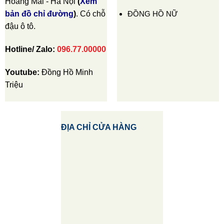
Hoàng Mai - Hà Nội
(
Xem
ĐỒNG HỒ NỮ
bản đồ chỉ đường
)
. Có chỗ
đậu ô tô.
Hotline/ Zalo:
096.77.00000
Youtube:
Đồng Hồ Minh
Triệu
ĐỊA CHỈ CỬA HÀNG