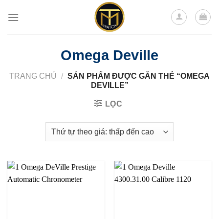
Skip
to
content
Omega Deville
TRANG CHỦ
/
SẢN PHẨM ĐƯỢC GẮN THẺ “OMEGA
DEVILLE”
LỌC