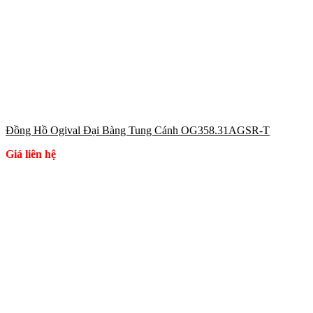
Đồng Hồ Ogival Đại Bàng Tung Cánh OG358.31AGSR-T
Giá liên hệ