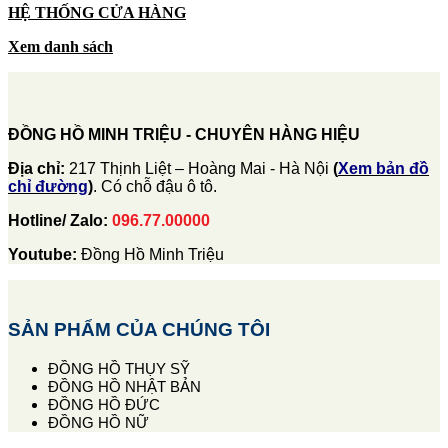
HỆ THỐNG CỬA HÀNG
Xem danh sách
ĐỒNG HỒ MINH TRIỆU - CHUYÊN HÀNG HIỆU
Địa chỉ:
217 Thịnh Liệt – Hoàng Mai - Hà Nội
(
Xem bản đồ
chỉ đường
)
. Có chỗ đậu ô tô.
Hotline/ Zalo:
096.77.00000
Youtube:
Đồng Hồ Minh Triệu
SẢN PHẨM CỦA CHÚNG TÔI
ĐỒNG HỒ THỤY SỸ
ĐỒNG HỒ NHẬT BẢN
ĐỒNG HỒ ĐỨC
ĐỒNG HỒ NỮ