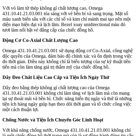
Với vỏ làm từ thép không gỉ chất lượng cao, Omega
431.10.41.21.03.001 tỏa sáng với vẻ bền bỉ và sang trọng. Mặt số
màu xanh biển sâu với các chỉ số và kim chỉ mảnh mai tạo nên một
diện mạo hiện đại và lịch lãm. Bezel xoay unidirectional màu đỏ
tươi làm nổi bật vẻ đẳng cấp của chiếc đồng hồ.
Động Cơ Co-Axial Chất Lượng Cao
Omega 431.10.41.21.03.001 sử dụng động cơ Co-Axial, công nghệ
độc quyền của Omega, đảm bảo độ chính xác và ổn định trong việc
đo thời gian. Điều này không chỉ là biểu tượng của sự kỹ thuật tiên
tiến mà còn làm tăng giá trị thẩm mỹ của chiếc đồng hồ.
Dây Đeo Chất Liệu Cao Cấp và Tiện Ích Ngày Thứ
Dây đeo bằng thép không gỉ chất lượng cao của Omega
431.10.41.21.03.001 không chỉ làm tăng vẻ lịch lãm mà còn mang
lại sự thoải mái và bền bỉ. Chức năng hiển thị ngày và thứ là những
tiện ích hàng ngày giúp bạn theo dõi thời gian và tổ chức công việc
một cách thuận lợi.
Chống Nước và Tiện Ích Chuyển Góc Linh Hoạt
Với khả năng chống nước, Omega 431.10.41.21.03.001 không chỉ
là một chiếc đồng hồ thời trang mà còn là sự đồng hành đáng tin cậy