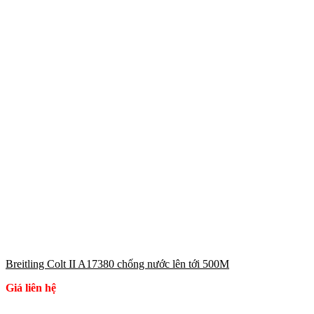
Breitling Colt II A17380 chống nước lên tới 500M
Giá liên hệ