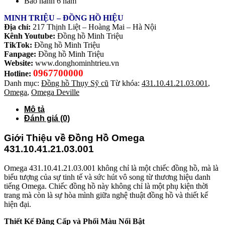
Bảo hành 6 năm
MINH TRIỆU – ĐỒNG HỒ HIỆU
Địa chỉ:
217 Thịnh Liệt – Hoàng Mai – Hà Nội
Kênh Youtube:
Đồng hồ Minh Triệu
TikTok:
Đồng hồ Minh Triệu
Fanpage:
Đồng hồ Minh Triệu
Website:
www.donghominhtrieu.vn
0967700000
Hotline:
Danh mục:
Đồng hồ Thụy Sỹ cũ
Từ khóa:
431.10.41.21.03.001
,
Omega
,
Omega Deville
Mô tả
Đánh giá (0)
Giới Thiệu về Đồng Hồ Omega
431.10.41.21.03.001
Omega 431.10.41.21.03.001 không chỉ là một chiếc đồng hồ, mà là
biểu tượng của sự tinh tế và sức hút vô song từ thương hiệu danh
tiếng Omega. Chiếc đồng hồ này không chỉ là một phụ kiện thời
trang mà còn là sự hòa mình giữa nghệ thuật đồng hồ và thiết kế
hiện đại.
Thiết Kế Đẳng Cấp và Phối Màu Nổi Bật