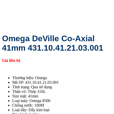
Omega DeVille Co-Axial
41mm 431.10.41.21.03.001
Giá liên hệ
Thương hiệu: Omega
Mã SP: 431.10.41.21.03.001
Tình trạng: Qua sử dụng
Thân vỏ: Thép 316L
Size mặt: 41mm
Loại máy: Omega 8500
Chống nước: 100M
Loại dây: Dây kim loại