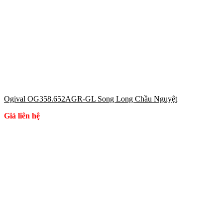
Ogival OG358.652AGR-GL Song Long Chầu Nguyệt
Giá liên hệ