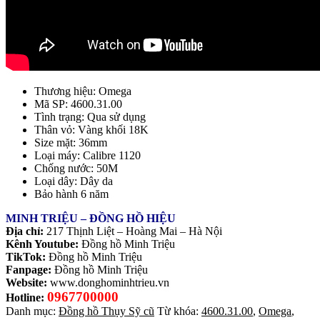
Thương hiệu: Omega
Mã SP: 4600.31.00
Tình trạng: Qua sử dụng
Thân vỏ: Vàng khối 18K
Size mặt: 36mm
Loại máy: Calibre 1120
Chống nước: 50M
Loại dây: Dây da
Bảo hành 6 năm
MINH TRIỆU – ĐỒNG HỒ HIỆU
Địa chỉ:
217 Thịnh Liệt – Hoàng Mai – Hà Nội
Kênh Youtube:
Đồng hồ Minh Triệu
TikTok:
Đồng hồ Minh Triệu
Fanpage:
Đồng hồ Minh Triệu
Website:
www.donghominhtrieu.vn
0967700000
Hotline:
Danh mục:
Đồng hồ Thụy Sỹ cũ
Từ khóa:
4600.31.00
,
Omega
,