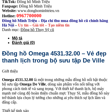
TikTok:
Đồng hồ Minh Triệu
Fanpage:
Đồng hồ Minh Triệu
Website:
www.donghominhtrieu.vn
0967700000
Hotline:
Đồng hồ Minh Triệu – Địa chỉ thu mua đồng hồ cũ chính hãng
Hà Nội
–
Uy tín – Giá tốt – Tạo niềm tin
Danh mục:
Đồng hồ Thụy Sỹ cũ
Mô tả
Đánh giá (0)
Đồng hồ Omega 4531.32.00 – Vẻ đẹp
thanh lịch trong bộ sưu tập De Ville
Giới thiệu
Omega 4531.32.00
là một trong những mẫu đồng hồ nổi bật thuộc
bộ sưu tập
Omega De Ville
, dòng sản phẩm vốn nổi tiếng với
phong cách tinh tế và sang trọng. Với thiết kế thanh lịch, bộ máy
mạnh mẽ cùng độ hoàn thiện chuẩn mực Thụy Sĩ, mẫu đồng hồ này
trở thành lựa chọn lý tưởng cho những ai yêu thích sự lịch lãm và
đẳng cấp.
Thiết kế tinh xảo