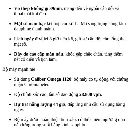
Vỏ thép không gỉ 39mm
, mang đến vẻ ngoài cân đối và
thoải mái khi đeo.
Mặt số màu bạc
kết hợp cọc số La Mã sang trọng cùng kim
dauphine thanh mảnh.
Lịch ngày ở vị trí 3 giờ
tiện lợi, giữ sự cân đối cho tổng thể
mặt số.
Dây da cao cấp màu nâu
, khóa gập chắc chắn, tăng thêm
nét cổ điển và lịch lãm.
Bộ máy mạnh mẽ
Sử dụng
Caliber Omega 1120
, bộ máy cơ tự động với chứng
nhận Chronometer.
Độ chính xác cao, tần số dao động
28.800 vph
.
Dự trữ năng lượng 44 giờ
, đáp ứng nhu cầu sử dụng hàng
ngày.
Bộ máy được hoàn thiện tinh xảo, có thể chiêm ngưỡng qua
nắp lưng trong suốt bằng kính sapphire.