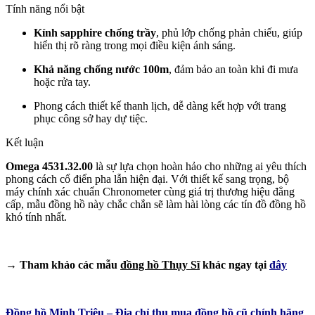
Tính năng nổi bật
Kính sapphire chống trầy
, phủ lớp chống phản chiếu, giúp
hiển thị rõ ràng trong mọi điều kiện ánh sáng.
Khả năng chống nước 100m
, đảm bảo an toàn khi đi mưa
hoặc rửa tay.
Phong cách thiết kế thanh lịch, dễ dàng kết hợp với trang
phục công sở hay dự tiệc.
Kết luận
Omega 4531.32.00
là sự lựa chọn hoàn hảo cho những ai yêu thích
phong cách cổ điển pha lẫn hiện đại. Với thiết kế sang trọng, bộ
máy chính xác chuẩn Chronometer cùng giá trị thương hiệu đẳng
cấp, mẫu đồng hồ này chắc chắn sẽ làm hài lòng các tín đồ đồng hồ
khó tính nhất.
→ Tham khảo các mẫu
đồng hồ Thụy Sĩ
khác ngay tại
đây
Đồng hồ Minh Triệu – Địa chỉ thu mua đồng hồ cũ chính hãng