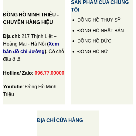
SẢN PHẨM CỦA CHÚNG
TÔI
ĐỒNG HỒ MINH TRIỆU -
ĐỒNG HỒ THỤY SỸ
CHUYÊN HÀNG HIỆU
ĐỒNG HỒ NHẬT BẢN
Địa chỉ:
217 Thịnh Liệt –
ĐỒNG HỒ ĐỨC
Hoàng Mai - Hà Nội
(
Xem
ĐỒNG HỒ NỮ
bản đồ chỉ đường
)
. Có chỗ
đậu ô tô.
Hotline/ Zalo:
096.77.00000
Youtube:
Đồng Hồ Minh
Triệu
ĐỊA CHỈ CỬA HÀNG