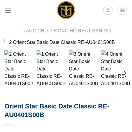
Skip
to
content
TRANG CHỦ
/
ĐỒNG HỒ NHẬT BẢN MỚI
Orient Star Basic Date Classic RE-
AU0401S00B