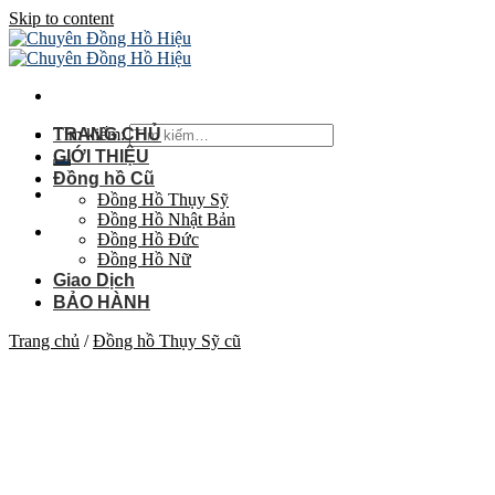
Skip to content
Tìm kiếm:
TRANG CHỦ
GIỚI THIỆU
Đồng hồ Cũ
Đồng Hồ Thụy Sỹ
Đồng Hồ Nhật Bản
Đồng Hồ Đức
Đồng Hồ Nữ
Giao Dịch
BẢO HÀNH
Trang chủ
/
Đồng hồ Thụy Sỹ cũ