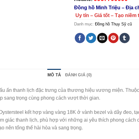
Đồng hồ Minh Triệu – Địa 
Uy tín – Giá tốt – Tạo niềm 
Danh mục:
Đồng hồ Thụy Sỹ cũ
MÔ TẢ
ĐÁNH GIÁ (0)
 ấn thanh lịch đặc trưng của thương hiệu vương miện. Thuộc 
p sang trọng cùng phong cách vượt thời gian.
ystersteel kết hợp vàng vàng 18K ở vành bezel và dây đeo, tạ
 giác thanh lịch, phù hợp với những ai yêu thích phong cách
o nên tổng thể hài hòa và sang trọng.