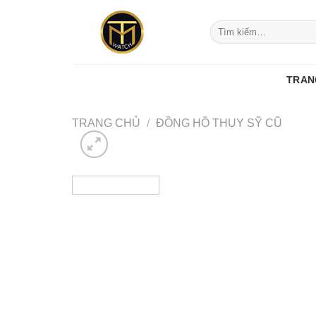
Skip
to
Tìm
kiếm:
content
TRAN
TRANG CHỦ
/
ĐỒNG HỒ THỤY SỸ CŨ