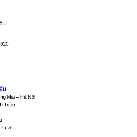
18k
6620
IỆU
àng Mai – Hà Nội
h Triệu
u
eu.vn