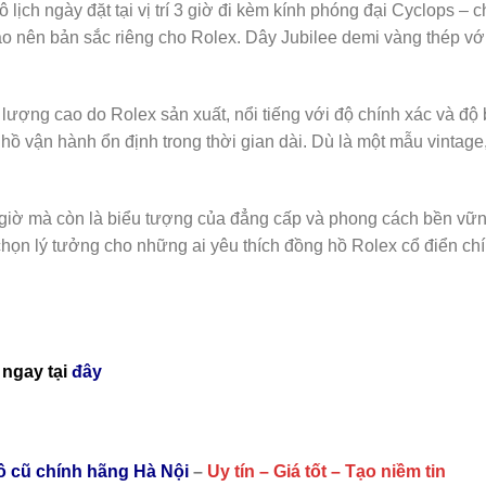
lịch ngày đặt tại vị trí 3 giờ đi kèm kính phóng đại Cyclops – c
tạo nên bản sắc riêng cho Rolex. Dây Jubilee demi vàng thép v
ượng cao do Rolex sản xuất, nổi tiếng với độ chính xác và độ b
ồ vận hành ổn định trong thời gian dài. Dù là một mẫu vintage
giờ mà còn là biểu tượng của đẳng cấp và phong cách bền vững 
ựa chọn lý tưởng cho những ai yêu thích đồng hồ Rolex cổ điể
ngay tại
đây
hồ cũ chính hãng Hà Nội
–
Uy tín – Giá tốt – Tạo niềm tin