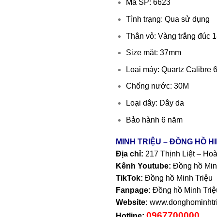
Mã SP: 6623
Tình trạng: Qua sử dụng
Thân vỏ: Vàng trắng đúc 
Size mặt: 37mm
Loại máy: Quartz Calibre 
Chống nước: 30M
Loại dây: Dây da
Bảo hành 6 năm
MINH TRIỆU – ĐỒNG HỒ H
Địa chỉ:
217 Thịnh Liệt – Ho
Kênh Youtube:
Đồng hồ Min
TikTok:
Đồng hồ Minh Triệu
Fanpage:
Đồng hồ Minh Triệ
Website:
www.donghominhtri
0967700000
Hotline: