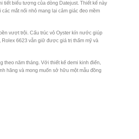
hi tiết biểu tượng của dòng Datejust. Thiết kế này
ới các mắt nối nhỏ mang lại cảm giác đeo mềm
ền vượt trội. Cấu trúc vỏ Oyster kín nước giúp
, Rolex 6623 vẫn giữ được giá trị thẩm mỹ và
theo năm tháng. Với thiết kế demi kinh điển,
n chính hãng và mong muốn sở hữu một mẫu đồng