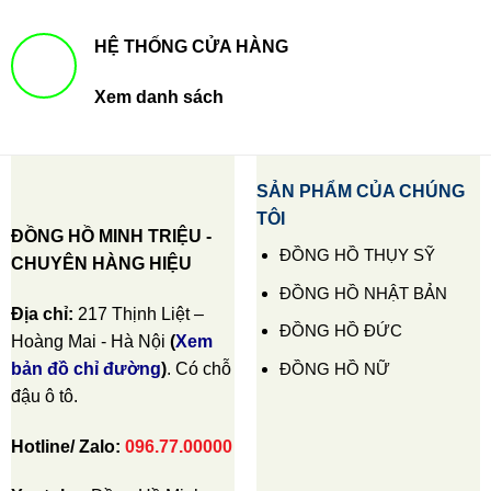
HỆ THỐNG CỬA HÀNG
Xem danh sách
SẢN PHẨM CỦA CHÚNG
TÔI
ĐỒNG HỒ MINH TRIỆU -
ĐỒNG HỒ THỤY SỸ
CHUYÊN HÀNG HIỆU
ĐỒNG HỒ NHẬT BẢN
Địa chỉ:
217 Thịnh Liệt –
ĐỒNG HỒ ĐỨC
Hoàng Mai - Hà Nội
(
Xem
ĐỒNG HỒ NỮ
bản đồ chỉ đường
)
. Có chỗ
đậu ô tô.
Hotline/ Zalo:
096.77.00000