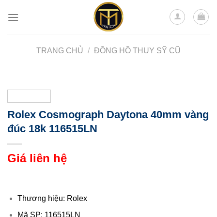
Skip
to
content
TRANG CHỦ
/
ĐỒNG HỒ THỤY SỸ CŨ
Rolex Cosmograph Daytona 40mm vàng
đúc 18k 116515LN
Giá liên hệ
Thương hiệu: Rolex
Mã SP: 116515LN