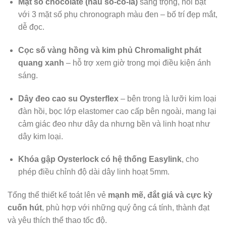
Mặt số chocolate (nâu sô-cô-la)
sang trọng, nổi bật
với 3 mặt số phụ chronograph màu đen – bố trí đẹp mắt,
dễ đọc.
Cọc số vàng hồng và kim phủ Chromalight phát
quang xanh
– hỗ trợ xem giờ trong mọi điều kiện ánh
sáng.
Dây đeo cao su Oysterflex
– bên trong là lưỡi kim loại
đàn hồi, bọc lớp elastomer cao cấp bên ngoài, mang lại
cảm giác đeo như dây da nhưng bền và linh hoạt như
dây kim loại.
Khóa gập Oysterlock có hệ thống Easylink
, cho
phép điều chỉnh độ dài dây linh hoạt 5mm.
Tổng thể thiết kế toát lên vẻ
mạnh mẽ, đắt giá và cực kỳ
cuốn hút
, phù hợp với những quý ông cá tính, thành đạt
và yêu thích thể thao tốc độ.