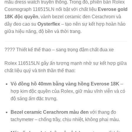
mẫu dress watch truyền thống. Trong đó, phiên bản Rolex
Cosmograph 116515LN nổi bật với chất liệu
Everose gold
18K độc quyền
, vành bezel ceramic đen Cerachrom và
dây đeo cao su
Oysterflex
– tạo nên sự kết hợp hoàn hảo
giữa hiệu năng, độ bền và thời trang.
???? Thiết kế thể thao – sang trọng đậm chất đua xe
Rolex 116515LN gây ấn tượng mạnh nhờ sự kết hợp giữa
chất liệu quý và tinh thần thể thao:
Vỏ đồng hồ 40mm bằng vàng hồng Everose 18K
–
hợp kim độc quyền của Rolex, giữ màu vĩnh viễn và có
độ sáng ấm đặc trưng.
Bezel ceramic Cerachrom màu đen
với thang đo
tachymeter – chống trầy, chịu nhiệt, không phai màu.