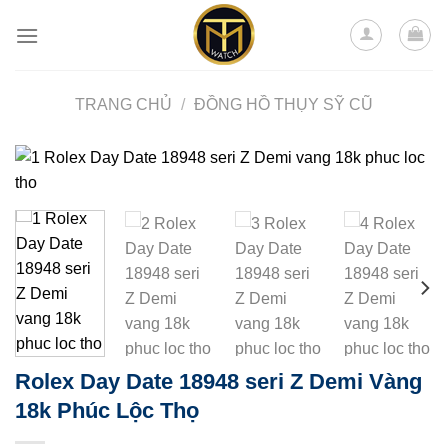
Skip
to
content
TRANG CHỦ
/
ĐỒNG HỒ THỤY SỸ CŨ
Rolex Day Date 18948 seri Z Demi Vàng
18k Phúc Lộc Thọ