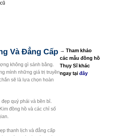
 cũ
ọng Và Đẳng Cấp
→ Tham khảo
các mẫu
đồng hồ
lượng không gì sánh bằng.
Thụy Sĩ
khác
g mình những giá trị truyền
ngay tại
đây
 chắn sẽ là lựa chọn hoàn
đẹp quý phái và bền bỉ.
 Kim đồng hồ và các chỉ số
ian.
ẹp thanh lịch và đẳng cấp