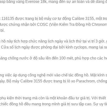
asp bằng vàng Everose 18k, mang đến sự an toàn và dễ dàng đ
6135 được trang bị bộ máy cơ tự động Calibre 3155, một tr
y được chứng nhận bởi COSC (Viện Kiểm Tra Đồng Hồ Chronome
bỉ.
này tích hợp chức năng lịch ngày và lịch thứ tại vị trí 3 giờ
 Cửa sổ lịch ngày được phóng đại bởi kính cyclops, mang lại sự
g chống nước ở độ sâu lên đến 100 mét, phù hợp cho các h
ng việc áp dụng công nghệ mới vào chế tác đồng hồ. Mặt kính 
ày. Bộ máy Calibre 3155 được trang bị lò xo Parachrom, chống 
ụ kiện thời trang mà còn là một khoản đầu tư giá trị. Với thiết 
 chiếc đồng hồ đều mang trong mình giá trị sưu tập cao. Sự uy 