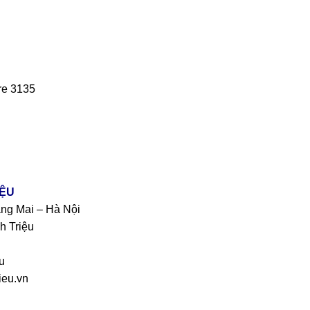
re 3135
IỆU
àng Mai – Hà Nội
h Triệu
u
eu.vn