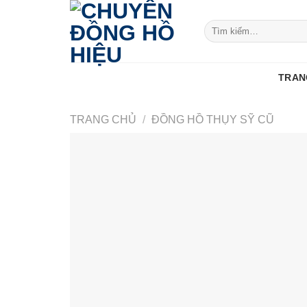
Skip
to
Tìm
kiếm:
content
TRAN
TRANG CHỦ
/
ĐỒNG HỒ THỤY SỸ CŨ