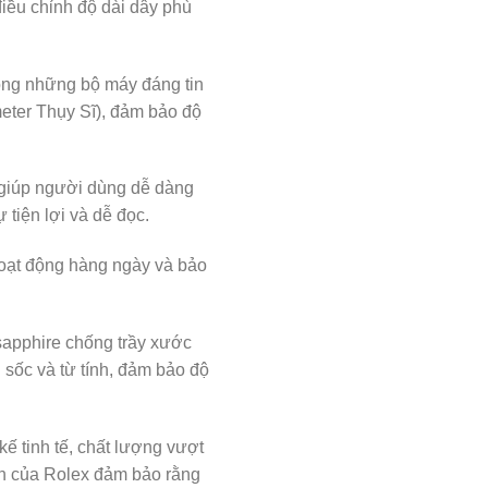
iều chỉnh độ dài dây phù
ong những bộ máy đáng tin
ter Thụy Sĩ), đảm bảo độ
, giúp người dùng dễ dàng
 tiện lợi và dễ đọc.
oạt động hàng ngày và bảo
sapphire chống trầy xước
sốc và từ tính, đảm bảo độ
kế tinh tế, chất lượng vượt
tín của Rolex đảm bảo rằng