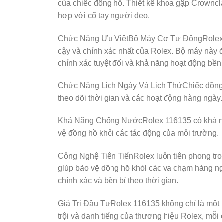
của chiếc đồng hồ. Thiết kế khóa gập Crowncl
hợp với cổ tay người đeo.
Chức Năng Ưu ViệtBộ Máy Cơ Tự ĐộngRolex 11
cậy và chính xác nhất của Rolex. Bộ máy nà
chính xác tuyệt đối và khả năng hoạt động bền 
Chức Năng Lịch Ngày Và Lịch ThứChiếc đồng hồ 
theo dõi thời gian và các hoạt động hàng ngày.
Khả Năng Chống NướcRolex 116135 có khả năn
vệ đồng hồ khỏi các tác động của môi trường.
Công Nghệ Tiên TiếnRolex luôn tiên phong tro
giúp bảo vệ đồng hồ khỏi các va chạm hàng ng
chính xác và bền bỉ theo thời gian.
Giá Trị Đầu TưRolex 116135 không chỉ là một ph
trội và danh tiếng của thương hiệu Rolex, mỗi