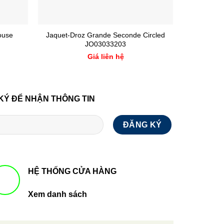
ouse
Jaquet-Droz Grande Seconde Circled
Omega Spe
JO03033203
3
Giá liên hệ
KÝ ĐỂ NHẬN THÔNG TIN
HỆ THỐNG CỬA HÀNG
Xem danh sách