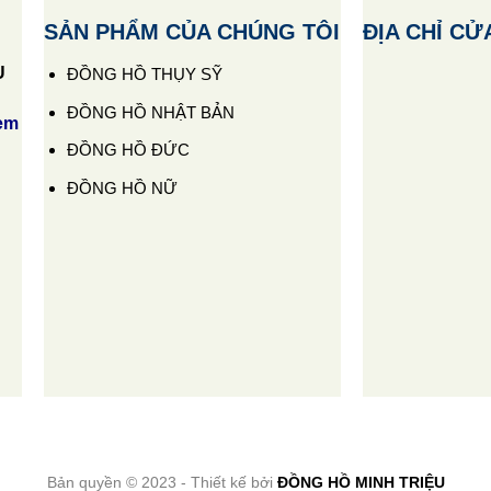
SẢN PHẨM CỦA CHÚNG TÔI
ĐỊA CHỈ CỬ
U
ĐỒNG HỒ THỤY SỸ
ĐỒNG HỒ NHẬT BẢN
em
ĐỒNG HỒ ĐỨC
ĐỒNG HỒ NỮ
Bản quyền © 2023 - Thiết kế bởi
ĐỒNG HỒ MINH TRIỆU