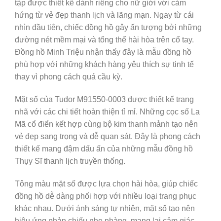
tập được thiết kế dành riêng cho nữ giới với cảm
hứng từ vẻ đẹp thanh lịch và lãng mạn. Ngay từ cái
nhìn đầu tiên, chiếc đồng hồ gây ấn tượng bởi những
đường nét mềm mại và tổng thể hài hòa trên cổ tay.
Đồng hồ Minh Triệu nhận thấy đây là mẫu đồng hồ
phù hợp với những khách hàng yêu thích sự tinh tế
thay vì phong cách quá cầu kỳ.
Mặt số của Tudor M91550-0003 được thiết kế trang
nhã với các chi tiết hoàn thiện tỉ mỉ. Những cọc số La
Mã cổ điển kết hợp cùng bộ kim thanh mảnh tạo nên
vẻ đẹp sang trọng và dễ quan sát. Đây là phong cách
thiết kế mang đậm dấu ấn của những mẫu đồng hồ
Thụy Sĩ thanh lịch truyền thống.
Tông màu mặt số được lựa chọn hài hòa, giúp chiếc
đồng hồ dễ dàng phối hợp với nhiều loại trang phục
khác nhau. Dưới ánh sáng tự nhiên, mặt số tạo nên
hiệu ứng phản chiếu nhẹ nhàng, mang lại cảm giác