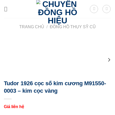
Skip
to
content
TRANG CHỦ
/
ĐỒNG HỒ THỤY SỸ CŨ
Tudor 1926 cọc số kim cương M91550-
0003 – kim cọc vàng
Giá liên hệ