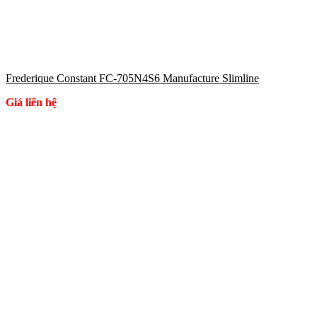
Frederique Constant FC-705N4S6 Manufacture Slimline
Giá liên hệ