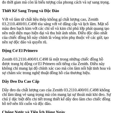
đo thời gian mà còn là biểu tượng của phong cách và sự sang trọng.
Thiết Kế Sang Trọng và Độc Đáo
Với vỏ làm từ chất liệu thép không gỉ chất lượng cao, Zenith
03.2110.400/01.C498 tỏa sáng với vẻ đẳng cấp và lịch lãm. Mặt số
màu đen bạch kim với các chỉ số và kim chỉ phủ lớp phát quang tạo
nên một diện mạo hiện đại và thu hút ánh nhìn. Điều độc đáo nhất
của chiếc đồng hồ này chính là vòng tròn phụ thuộc về các giờ, tạo
nên sự độc đáo và quyến rũ.
Động Cơ El Primero
Zenith 03.2110.400/01.C498 là một trong những chiếc đồng hồ
được trang bị động cơ El Primero nổi tiếng của Zenith. Điều này
không chỉ mang lại độ chính xác cao mà còn làm nổi bật tinh hoa và
sự chăm sóc trong nghệ thuật đồng hồ của thương hiệu.
Dây Đeo Da Cao Cấp
Dây đeo da chất lượng cao của Zenith 03.2110.400/01.C498 không
chỉ làm tăng vẻ sang trọng mà còn mang lại sự thoải mái khi đeo. Sự
chú ý đặc biệt đến chi tiết trong thiết kế dây đeo làm cho chiếc đồng
hồ trở nên lôi cuốn và độc đáo.
Chống Nước và Tiện Ích Hàng Ngày