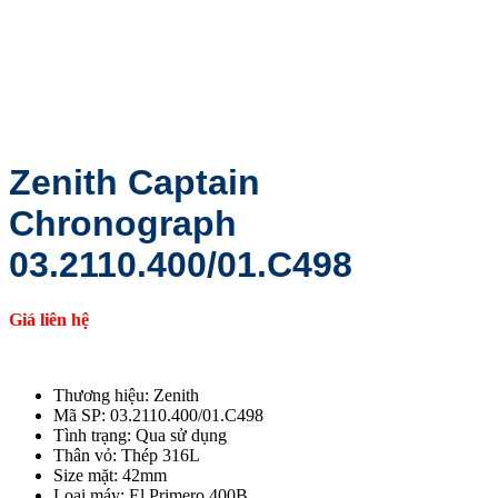
Zenith Captain
Chronograph
03.2110.400/01.C498
Giá liên hệ
Thương hiệu: Zenith
Mã SP: 03.2110.400/01.C498
Tình trạng: Qua sử dụng
Thân vỏ: Thép 316L
Size mặt: 42mm
Loại máy: El Primero 400B