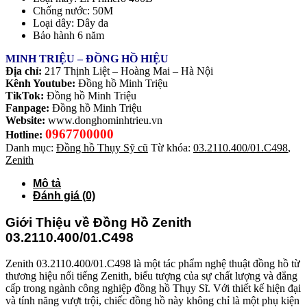
Chống nước: 50M
Loại dây: Dây da
Bảo hành 6 năm
MINH TRIỆU – ĐỒNG HỒ HIỆU
Địa chỉ:
217 Thịnh Liệt – Hoàng Mai – Hà Nội
Kênh Youtube:
Đồng hồ Minh Triệu
TikTok:
Đồng hồ Minh Triệu
Fanpage:
Đồng hồ Minh Triệu
Website:
www.donghominhtrieu.vn
0967700000
Hotline:
Danh mục:
Đồng hồ Thụy Sỹ cũ
Từ khóa:
03.2110.400/01.C498
,
Zenith
Mô tả
Đánh giá (0)
Giới Thiệu về Đồng Hồ Zenith
03.2110.400/01.C498
Zenith 03.2110.400/01.C498 là một tác phẩm nghệ thuật đồng hồ từ
thương hiệu nổi tiếng Zenith, biểu tượng của sự chất lượng và đẳng
cấp trong ngành công nghiệp đồng hồ Thụy Sĩ. Với thiết kế hiện đại
và tính năng vượt trội, chiếc đồng hồ này không chỉ là một phụ kiện