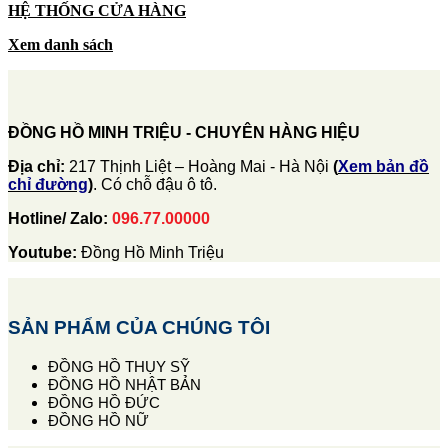
HỆ THỐNG CỬA HÀNG
Xem danh sách
ĐỒNG HỒ MINH TRIỆU - CHUYÊN HÀNG HIỆU
Địa chỉ:
217 Thịnh Liệt – Hoàng Mai - Hà Nội
(
Xem bản đồ
chỉ đường
)
. Có chỗ đậu ô tô.
Hotline/ Zalo:
096.77.00000
Youtube:
Đồng Hồ Minh Triệu
SẢN PHẨM CỦA CHÚNG TÔI
ĐỒNG HỒ THỤY SỸ
ĐỒNG HỒ NHẬT BẢN
ĐỒNG HỒ ĐỨC
ĐỒNG HỒ NỮ