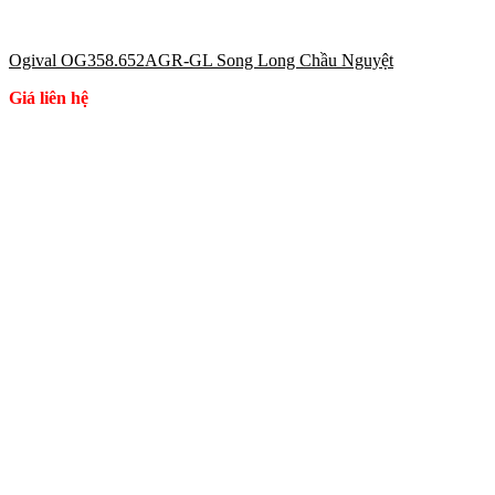
Ogival OG358.652AGR-GL Song Long Chầu Nguyệt
Giá liên hệ