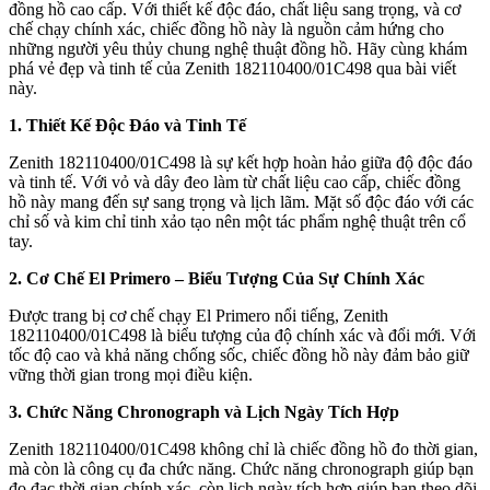
đồng hồ cao cấp. Với thiết kế độc đáo, chất liệu sang trọng, và cơ
chế chạy chính xác, chiếc đồng hồ này là nguồn cảm hứng cho
những người yêu thủy chung nghệ thuật đồng hồ. Hãy cùng khám
phá vẻ đẹp và tinh tế của Zenith 182110400/01C498 qua bài viết
này.
1. Thiết Kế Độc Đáo và Tinh Tế
Zenith 182110400/01C498 là sự kết hợp hoàn hảo giữa độ độc đáo
và tinh tế. Với vỏ và dây đeo làm từ chất liệu cao cấp, chiếc đồng
hồ này mang đến sự sang trọng và lịch lãm. Mặt số độc đáo với các
chỉ số và kim chỉ tinh xảo tạo nên một tác phẩm nghệ thuật trên cổ
tay.
2. Cơ Chế El Primero – Biểu Tượng Của Sự Chính Xác
Được trang bị cơ chế chạy El Primero nổi tiếng, Zenith
182110400/01C498 là biểu tượng của độ chính xác và đổi mới. Với
tốc độ cao và khả năng chống sốc, chiếc đồng hồ này đảm bảo giữ
vững thời gian trong mọi điều kiện.
3. Chức Năng Chronograph và Lịch Ngày Tích Hợp
Zenith 182110400/01C498 không chỉ là chiếc đồng hồ đo thời gian,
mà còn là công cụ đa chức năng. Chức năng chronograph giúp bạn
đo đạc thời gian chính xác, còn lịch ngày tích hợp giúp bạn theo dõi