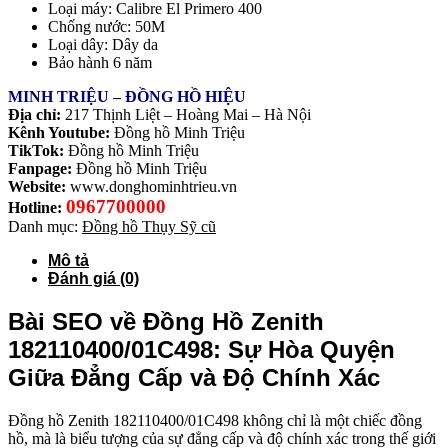
Loại máy: Calibre El Primero 400
Chống nước: 50M
Loại dây: Dây da
Bảo hành 6 năm
MINH TRIỆU – ĐỒNG HỒ HIỆU
Địa chỉ:
217 Thịnh Liệt – Hoàng Mai – Hà Nội
Kênh Youtube:
Đồng hồ Minh Triệu
TikTok:
Đồng hồ Minh Triệu
Fanpage:
Đồng hồ Minh Triệu
Website:
www.donghominhtrieu.vn
0967700000
Hotline:
Danh mục:
Đồng hồ Thụy Sỹ cũ
Mô tả
Đánh giá (0)
Bài SEO về Đồng Hồ Zenith
182110400/01C498: Sự Hòa Quyện
Giữa Đẳng Cấp và Độ Chính Xác
Đồng hồ Zenith 182110400/01C498 không chỉ là một chiếc đồng
hồ, mà là biểu tượng của sự đẳng cấp và độ chính xác trong thế giới