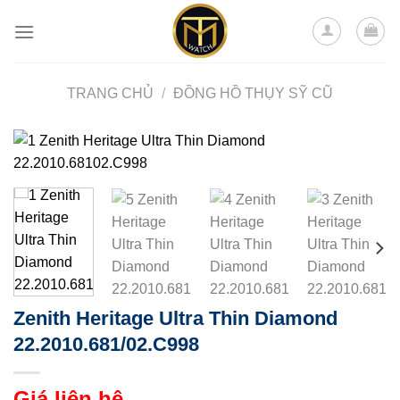
Skip
to
content
TRANG CHỦ
/
ĐỒNG HỒ THỤY SỸ CŨ
Zenith Heritage Ultra Thin Diamond
22.2010.681/02.C998
Giá liên hệ