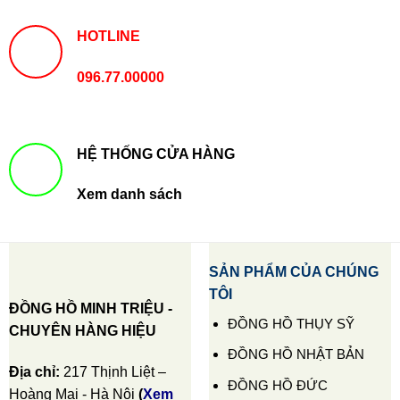
HOTLINE
096.77.00000
HỆ THỐNG CỬA HÀNG
Xem danh sách
SẢN PHẨM CỦA CHÚNG
TÔI
ĐỒNG HỒ MINH TRIỆU -
ĐỒNG HỒ THỤY SỸ
CHUYÊN HÀNG HIỆU
ĐỒNG HỒ NHẬT BẢN
Địa chỉ:
217 Thịnh Liệt –
ĐỒNG HỒ ĐỨC
Hoàng Mai - Hà Nội
(
Xem