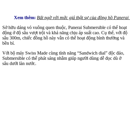
Xem thêm:
Bất ngờ với mức giá thật sự của đồng hồ Panerai 
Sở hữu dáng vỏ vuông quen thuộc, Panerai Submersible có thể hoạt
động ở độ sâu vượt trội và khả năng chịu áp suất cao. Cụ thể, với độ
sâu 300m, chiếc đồng hồ này vẫn có thể hoạt động bình thường và
bền bỉ.
Với bộ máy Swiss Made cùng tính năng “Sandwich dial” độc đáo,
Submersible có thể phát sáng nhằm giúp người dùng dễ đọc dù ở
sâu dưới làn nước.