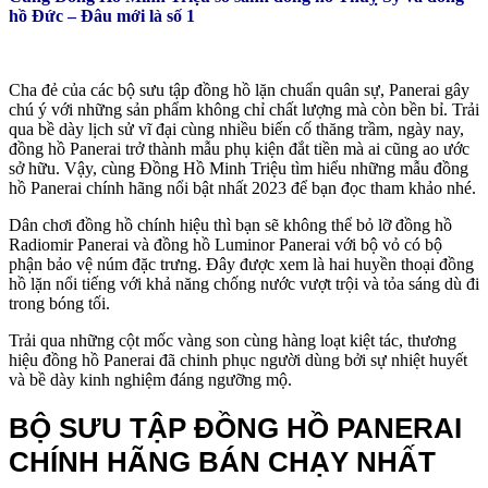
hồ Đức – Đâu mới là số 1
Cha đẻ của các bộ sưu tập đồng hồ lặn chuẩn quân sự, Panerai gây
chú ý với những sản phẩm không chỉ chất lượng mà còn bền bỉ. Trải
qua bề dày lịch sử vĩ đại cùng nhiều biến cố thăng trầm, ngày nay,
đồng hồ Panerai trở thành mẫu phụ kiện đắt tiền mà ai cũng ao ước
sở hữu. Vậy, cùng Đồng Hồ Minh Triệu tìm hiểu những mẫu đồng
hồ Panerai chính hãng nổi bật nhất 2023 để bạn đọc tham khảo nhé.
Dân chơi đồng hồ chính hiệu thì bạn sẽ không thể bỏ lỡ đồng hồ
Radiomir Panerai và đồng hồ Luminor Panerai với bộ vỏ có bộ
phận bảo vệ núm đặc trưng. Đây được xem là hai huyền thoại đồng
hồ lặn nổi tiếng với khả năng chống nước vượt trội và tỏa sáng dù đi
trong bóng tối.
Trải qua những cột mốc vàng son cùng hàng loạt kiệt tác, thương
hiệu đồng hồ Panerai đã chinh phục người dùng bởi sự nhiệt huyết
và bề dày kinh nghiệm đáng ngưỡng mộ.
BỘ SƯU TẬP ĐỒNG HỒ PANERAI
CHÍNH HÃNG BÁN CHẠY NHẤT