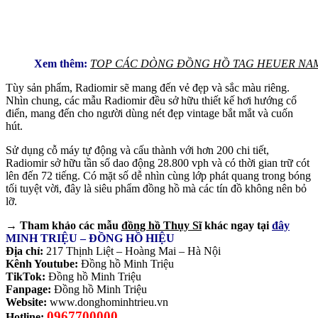
Xem thêm:
TOP CÁC DÒNG ĐỒNG HỒ TAG HEUER NAM
Tùy sản phẩm, Radiomir sẽ mang đến vẻ đẹp và sắc màu riêng.
Nhìn chung, các mẫu Radiomir đều sở hữu thiết kế hơi hướng cổ
điển, mang đến cho người dùng nét đẹp vintage bắt mắt và cuốn
hút.
Sử dụng cỗ máy tự động và cấu thành với hơn 200 chi tiết,
Radiomir sở hữu tần số dao động 28.800 vph và có thời gian trữ cót
lên đến 72 tiếng. Có mặt số dễ nhìn cùng lớp phát quang trong bóng
tối tuyệt vời, đây là siêu phẩm đồng hồ mà các tín đồ không nên bỏ
lỡ.
→ Tham khảo các mẫu
đồng hồ Thụy Sĩ
khác ngay tại
đây
MINH TRIỆU – ĐỒNG HỒ HIỆU
Địa chỉ:
217 Thịnh Liệt – Hoàng Mai – Hà Nội
Kênh Youtube:
Đồng hồ Minh Triệu
TikTok:
Đồng hồ Minh Triệu
Fanpage:
Đồng hồ Minh Triệu
Website:
www.donghominhtrieu.vn
0967700000
Hotline: