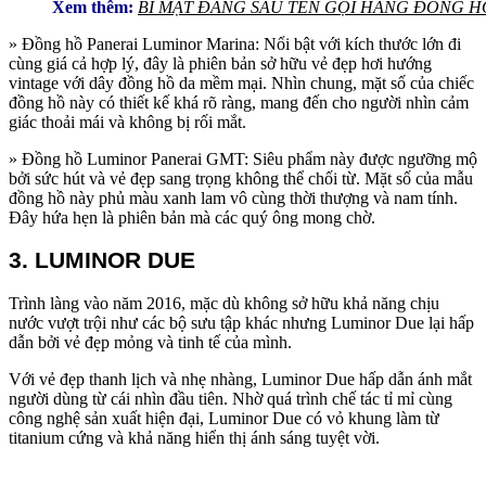
Xem thêm:
BÍ MẬT ĐẰNG SAU TÊN GỌI HÃNG ĐỒNG 
» Đồng hồ Panerai Luminor Marina: Nổi bật với kích thước lớn đi
cùng giá cả hợp lý, đây là phiên bản sở hữu vẻ đẹp hơi hướng
vintage với dây đồng hồ da mềm mại. Nhìn chung, mặt số của chiếc
đồng hồ này có thiết kế khá rõ ràng, mang đến cho người nhìn cảm
giác thoải mái và không bị rối mắt.
» Đồng hồ Luminor Panerai GMT: Siêu phẩm này được ngưỡng mộ
bởi sức hút và vẻ đẹp sang trọng không thể chối từ. Mặt số của mẫu
đồng hồ này phủ màu xanh lam vô cùng thời thượng và nam tính.
Đây hứa hẹn là phiên bản mà các quý ông mong chờ.
3. LUMINOR DUE
Trình làng vào năm 2016, mặc dù không sở hữu khả năng chịu
nước vượt trội như các bộ sưu tập khác nhưng Luminor Due lại hấp
dẫn bởi vẻ đẹp mỏng và tinh tế của mình.
Với vẻ đẹp thanh lịch và nhẹ nhàng, Luminor Due hấp dẫn ánh mắt
người dùng từ cái nhìn đầu tiên. Nhờ quá trình chế tác tỉ mỉ cùng
công nghệ sản xuất hiện đại, Luminor Due có vỏ khung làm từ
titanium cứng và khả năng hiển thị ánh sáng tuyệt vời.