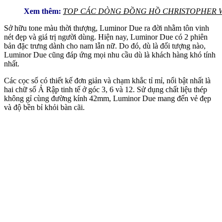
Xem thêm:
TOP CÁC DÒNG ĐỒNG HỒ CHRISTOPHER W
Sở hữu tone màu thời thượng, Luminor Due ra đời nhằm tôn vinh
nét đẹp và giá trị người dùng. Hiện nay, Luminor Due có 2 phiên
bản đặc trưng dành cho nam lẫn nữ. Do đó, dù là đối tượng nào,
Luminor Due cũng đáp ứng mọi nhu cầu dù là khách hàng khó tính
nhất.
Các cọc số có thiết kế đơn giản và chạm khắc tỉ mỉ, nổi bật nhất là
hai chữ số Ả Rập tinh tế ở góc 3, 6 và 12. Sử dụng chất liệu thép
không gỉ cùng đường kính 42mm, Luminor Due mang đến vẻ đẹp
và độ bền bỉ khỏi bàn cãi.