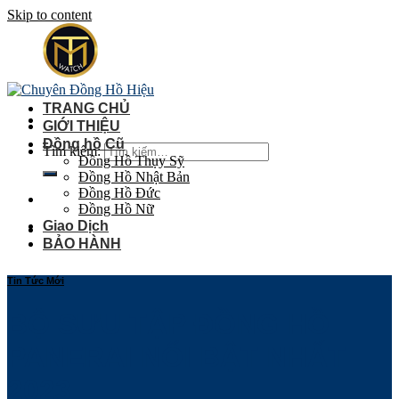
Skip to content
TRANG CHỦ
GIỚI THIỆU
Đồng hồ Cũ
Tìm kiếm:
Đồng Hồ Thụy Sỹ
Đồng Hồ Nhật Bản
Đồng Hồ Đức
Đồng Hồ Nữ
Giao Dịch
BẢO HÀNH
Tin Tức Mới
BỘ SƯU TẬP ĐỒNG HỒ
PANERAI NỔI BẬT NHẤT
2023