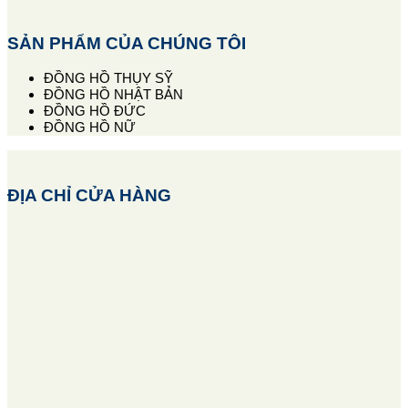
SẢN PHẨM CỦA CHÚNG TÔI
ĐỒNG HỒ THỤY SỸ
ĐỒNG HỒ NHẬT BẢN
ĐỒNG HỒ ĐỨC
ĐỒNG HỒ NỮ
ĐỊA CHỈ CỬA HÀNG