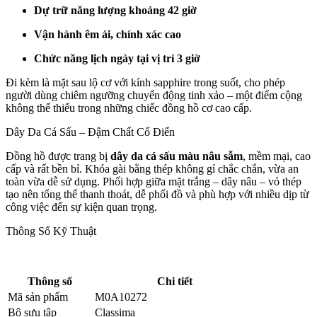
Dự trữ năng lượng khoảng 42 giờ
Vận hành êm ái, chính xác cao
Chức năng lịch ngày tại vị trí 3 giờ
Đi kèm là mặt sau lộ cơ với kính sapphire trong suốt, cho phép
người dùng chiêm ngưỡng chuyển động tinh xảo – một điểm cộng
không thể thiếu trong những chiếc đồng hồ cơ cao cấp.
Dây Da Cá Sấu – Đậm Chất Cổ Điển
Đồng hồ được trang bị
dây da cá sấu màu nâu sẫm
, mềm mại, cao
cấp và rất bền bỉ. Khóa gài bằng thép không gỉ chắc chắn, vừa an
toàn vừa dễ sử dụng. Phối hợp giữa mặt trắng – dây nâu – vỏ thép
tạo nên tổng thể thanh thoát, dễ phối đồ và phù hợp với nhiều dịp từ
công việc đến sự kiện quan trọng.
Thông Số Kỹ Thuật
Thông số
Chi tiết
Mã sản phẩm
M0A10272
Bộ sưu tập
Classima