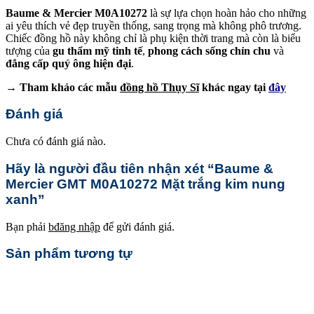
Baume & Mercier M0A10272
là sự lựa chọn hoàn hảo cho những
ai yêu thích vẻ đẹp truyền thống, sang trọng mà không phô trương.
Chiếc đồng hồ này không chỉ là phụ kiện thời trang mà còn là biểu
tượng của
gu thẩm mỹ tinh tế
,
phong cách sống chỉn chu
và
đẳng cấp quý ông hiện đại
.
→ Tham khảo các mẫu
đồng hồ Thụy Sĩ
khác ngay tại
đây
Đánh giá
Chưa có đánh giá nào.
Hãy là người đầu tiên nhận xét “Baume &
Mercier GMT M0A10272 Mặt trắng kim nung
xanh”
Bạn phải
bđăng nhập
để gửi đánh giá.
Sản phẩm tương tự