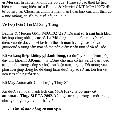
& Mercier
là cái tên không thể bỏ qua. Trong số các thiết kế tiêu
biểu của thương hiệu, mẫu Baume & Mercier GMT M0A10272 đến
từ bộ sưu tập
Classima
chính là hiện thân hoàn hảo của tinh thần đó
– nhẹ nhàng, chuẩn mực và đầy thu hút.
Vẻ Đẹp Đơn Giản Mà Sang Trọng
Baume & Mercier GMT M0A10272 sở hữu mặt số
trắng tinh khôi
kết hợp cùng những
cọc số La Mã
được in đen rõ nét – vừa cổ
điển, vừa dễ đọc. Thiết kế
kim thanh mảnh
cùng họa tiết vân
guilloché ở trung tâm mặt số tạo nên điểm nhấn tinh tế và hài hòa.
Bộ vỏ bằng
thép không gỉ đánh bóng
, có đường kính
40mm
, độ
dày chỉ khoảng
8.95mm
– lý tưởng cho mọi cổ tay và dễ dàng đeo
trong môi trường công sở hoặc sự kiện trang trọng. Độ mỏng vừa
phải còn giúp đồng hồ dễ dàng luồn dưới tay áo sơ mi, tôn lên vẻ
lịch lãm của người đeo.
Bộ Máy Automatic Chất Lượng Thụy Sĩ
Ẩn dưới vẻ ngoài thanh lịch của M0A10272 là
bộ máy cơ
automatic Thụy Sĩ ETA 2892-A2
hoặc tương đương – một trong
những dòng máy uy tín nhất với:
Tần số dao động 28.800 vph