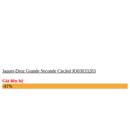
Jaquet-Droz Grande Seconde Circled JO03033203
Giá liên hệ
-41%