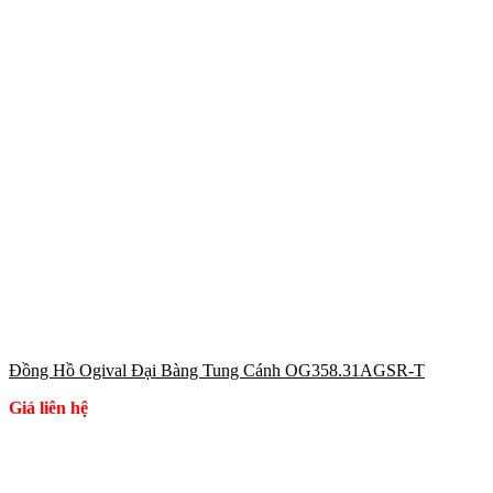
Đồng Hồ Ogival Đại Bàng Tung Cánh OG358.31AGSR-T
Giá liên hệ