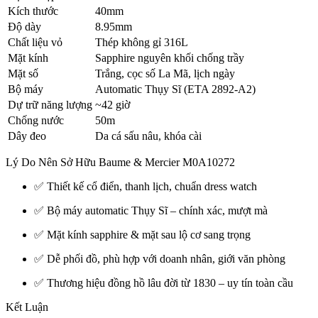
Kích thước
40mm
Độ dày
8.95mm
Chất liệu vỏ
Thép không gỉ 316L
Mặt kính
Sapphire nguyên khối chống trầy
Mặt số
Trắng, cọc số La Mã, lịch ngày
Bộ máy
Automatic Thụy Sĩ (ETA 2892-A2)
Dự trữ năng lượng
~42 giờ
Chống nước
50m
Dây đeo
Da cá sấu nâu, khóa cài
Lý Do Nên Sở Hữu Baume & Mercier M0A10272
✅ Thiết kế cổ điển, thanh lịch, chuẩn dress watch
✅ Bộ máy automatic Thụy Sĩ – chính xác, mượt mà
✅ Mặt kính sapphire & mặt sau lộ cơ sang trọng
✅ Dễ phối đồ, phù hợp với doanh nhân, giới văn phòng
✅ Thương hiệu đồng hồ lâu đời từ 1830 – uy tín toàn cầu
Kết Luận