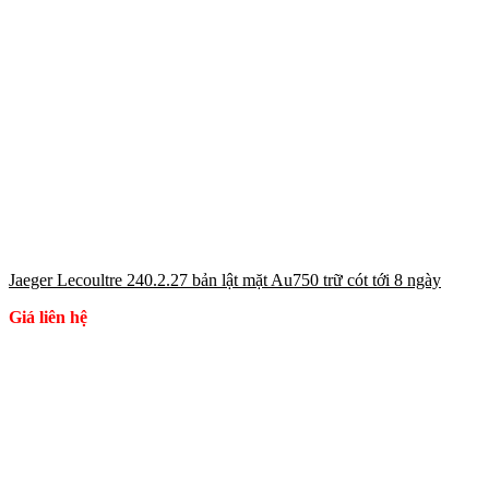
Jaeger Lecoultre 240.2.27 bản lật mặt Au750 trữ cót tới 8 ngày
Giá liên hệ