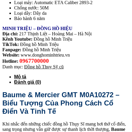
Loại máy: Automatic ETA Caliber 2893-2
Chống nước: 50M
Loại dây: Dây da
Bảo hành 6 năm
MINH TRIỆU – ĐỒNG HỒ HIỆU
Địa chỉ:
217 Thịnh Liệt – Hoàng Mai – Hà Nội
Kênh Youtube:
Đồng hồ Minh Triệu
TikTok:
Đồng hồ Minh Triệu
Fanpage:
Đồng hồ Minh Triệu
Website:
www.donghominhtrieu.vn
0967700000
Hotline:
Danh mục:
Đồng hồ Thụy Sỹ cũ
Mô tả
Đánh giá (0)
Baume & Mercier GMT M0A10272 –
Biểu Tượng Của Phong Cách Cổ
Điển Và Tinh Tế
Khi nhắc đến những chiếc đồng hồ Thụy Sĩ mang hơi thở cổ điển,
sang trọng nhưng vẫn giữ được sự thanh lịch thời thượng,
Baume