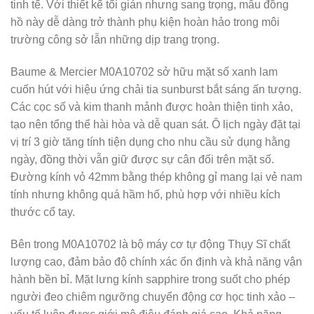
tinh tế. Với thiết kế tối giản nhưng sang trọng, mẫu đồng
hồ này dễ dàng trở thành phụ kiện hoàn hảo trong môi
trường công sở lẫn những dịp trang trọng.
Baume & Mercier M0A10702 sở hữu mặt số xanh lam
cuốn hút với hiệu ứng chải tia sunburst bắt sáng ấn tượng.
Các cọc số và kim thanh mảnh được hoàn thiện tinh xảo,
tạo nên tổng thể hài hòa và dễ quan sát. Ô lịch ngày đặt tại
vị trí 3 giờ tăng tính tiện dụng cho nhu cầu sử dụng hằng
ngày, đồng thời vẫn giữ được sự cân đối trên mặt số.
Đường kính vỏ 42mm bằng thép không gỉ mang lại vẻ nam
tính nhưng không quá hầm hố, phù hợp với nhiều kích
thước cổ tay.
Bên trong M0A10702 là bộ máy cơ tự động Thụy Sĩ chất
lượng cao, đảm bảo độ chính xác ổn định và khả năng vận
hành bền bỉ. Mặt lưng kính sapphire trong suốt cho phép
người đeo chiêm ngưỡng chuyển động cơ học tinh xảo –