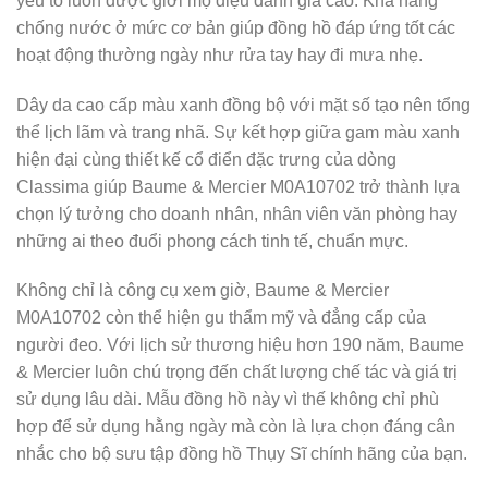
yếu tố luôn được giới mộ điệu đánh giá cao. Khả năng
chống nước ở mức cơ bản giúp đồng hồ đáp ứng tốt các
hoạt động thường ngày như rửa tay hay đi mưa nhẹ.
Dây da cao cấp màu xanh đồng bộ với mặt số tạo nên tổng
thể lịch lãm và trang nhã. Sự kết hợp giữa gam màu xanh
hiện đại cùng thiết kế cổ điển đặc trưng của dòng
Classima giúp Baume & Mercier M0A10702 trở thành lựa
chọn lý tưởng cho doanh nhân, nhân viên văn phòng hay
những ai theo đuổi phong cách tinh tế, chuẩn mực.
Không chỉ là công cụ xem giờ, Baume & Mercier
M0A10702 còn thể hiện gu thẩm mỹ và đẳng cấp của
người đeo. Với lịch sử thương hiệu hơn 190 năm, Baume
& Mercier luôn chú trọng đến chất lượng chế tác và giá trị
sử dụng lâu dài. Mẫu đồng hồ này vì thế không chỉ phù
hợp để sử dụng hằng ngày mà còn là lựa chọn đáng cân
nhắc cho bộ sưu tập đồng hồ Thụy Sĩ chính hãng của bạn.