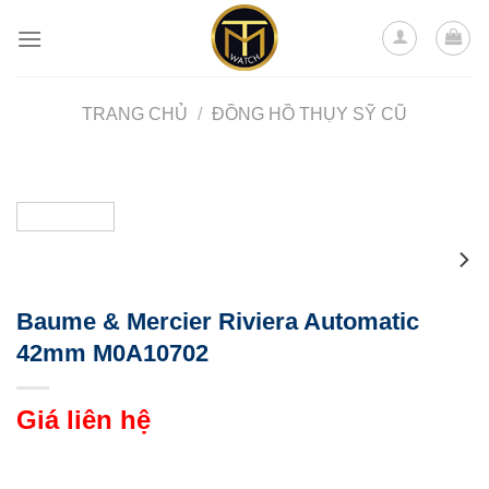
Skip
to
content
TRANG CHỦ
/
ĐỒNG HỒ THỤY SỸ CŨ
Baume & Mercier Riviera Automatic
42mm M0A10702
Giá liên hệ