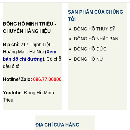
SẢN PHẨM CỦA CHÚNG
TÔI
ĐỒNG HỒ MINH TRIỆU -
ĐỒNG HỒ THỤY SỸ
CHUYÊN HÀNG HIỆU
ĐỒNG HỒ NHẬT BẢN
Địa chỉ:
217 Thịnh Liệt –
ĐỒNG HỒ ĐỨC
Hoàng Mai - Hà Nội
(
Xem
ĐỒNG HỒ NỮ
bản đồ chỉ đường
)
. Có chỗ
đậu ô tô.
Hotline/ Zalo:
096.77.00000
Youtube:
Đồng Hồ Minh
Triệu
ĐỊA CHỈ CỬA HÀNG