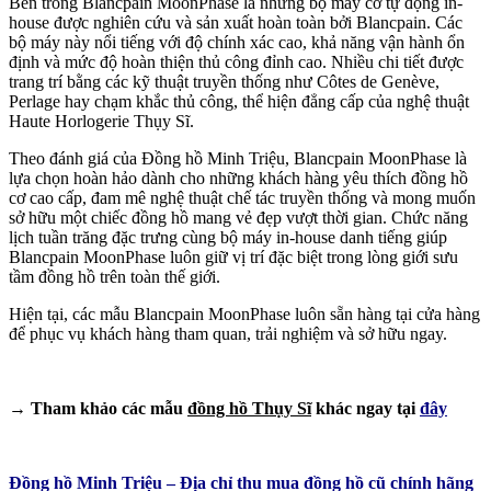
Bên trong Blancpain MoonPhase là những bộ máy cơ tự động in-
house được nghiên cứu và sản xuất hoàn toàn bởi Blancpain. Các
bộ máy này nổi tiếng với độ chính xác cao, khả năng vận hành ổn
định và mức độ hoàn thiện thủ công đỉnh cao. Nhiều chi tiết được
trang trí bằng các kỹ thuật truyền thống như Côtes de Genève,
Perlage hay chạm khắc thủ công, thể hiện đẳng cấp của nghệ thuật
Haute Horlogerie Thụy Sĩ.
Theo đánh giá của Đồng hồ Minh Triệu, Blancpain MoonPhase là
lựa chọn hoàn hảo dành cho những khách hàng yêu thích đồng hồ
cơ cao cấp, đam mê nghệ thuật chế tác truyền thống và mong muốn
sở hữu một chiếc đồng hồ mang vẻ đẹp vượt thời gian. Chức năng
lịch tuần trăng đặc trưng cùng bộ máy in-house danh tiếng giúp
Blancpain MoonPhase luôn giữ vị trí đặc biệt trong lòng giới sưu
tầm đồng hồ trên toàn thế giới.
Hiện tại, các mẫu Blancpain MoonPhase luôn sẵn hàng tại cửa hàng
để phục vụ khách hàng tham quan, trải nghiệm và sở hữu ngay.
→ Tham khảo các mẫu
đồng hồ Thụy Sĩ
khác ngay tại
đây
Đồng hồ Minh Triệu – Địa chỉ thu mua đồng hồ cũ chính hãng