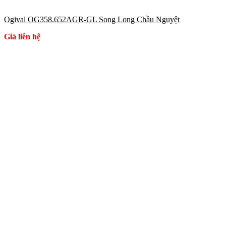
Ogival OG358.652AGR-GL Song Long Chầu Nguyệt
Giá liên hệ