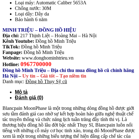
Loại máy: Automatic Caliber 5653A
Chống nước: 30M
Loại dây: Dây da
Bảo hành 6 năm
MINH TRIỆU – ĐỒNG HỒ HIỆU
Địa chỉ:
217 Thịnh Liệt – Hoàng Mai – Hà Nội
Kênh Youtube:
Đồng hồ Minh Triệu
TikTok:
Đồng hồ Minh Triệu
Fanpage:
Đồng hồ Minh Triệu
Website:
www.donghominhtrieu.vn
0967700000
Hotline:
Đồng hồ Minh Triệu – Địa chỉ thu mua đồng hồ cũ chính hãng
Hà Nội
–
Uy tín – Giá tốt – Tạo niềm tin
Danh mục:
Đồng hồ Thụy Sỹ cũ
Mô tả
Đánh giá (0)
Blancpain MoonPhase là một trong những dòng đồng hồ được giới
sưu tầm đánh giá cao nhờ sự kết hợp hoàn hảo giữa nghệ thuật chế
tác truyền thống và chức năng lịch tuần trăng đầy tính thi vị. Là
thương hiệu đồng hồ lâu đời bậc nhất Thụy Sĩ, Blancpain luôn nổi
tiếng với những cỗ máy cơ học tinh xảo, trong đó MoonPhase được
xem là một trong những biểu tượng thể hiện đẳng cấp chế tác của