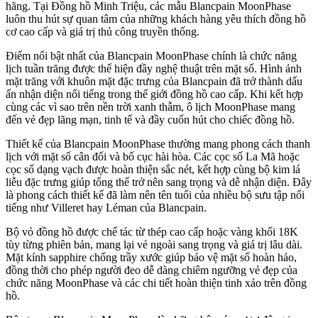
hãng. Tại Đồng hồ Minh Triệu, các mẫu Blancpain MoonPhase
luôn thu hút sự quan tâm của những khách hàng yêu thích đồng hồ
cơ cao cấp và giá trị thủ công truyền thống.
Điểm nổi bật nhất của Blancpain MoonPhase chính là chức năng
lịch tuần trăng được thể hiện đầy nghệ thuật trên mặt số. Hình ảnh
mặt trăng với khuôn mặt đặc trưng của Blancpain đã trở thành dấu
ấn nhận diện nổi tiếng trong thế giới đồng hồ cao cấp. Khi kết hợp
cùng các vì sao trên nền trời xanh thẫm, ô lịch MoonPhase mang
đến vẻ đẹp lãng mạn, tinh tế và đầy cuốn hút cho chiếc đồng hồ.
Thiết kế của Blancpain MoonPhase thường mang phong cách thanh
lịch với mặt số cân đối và bố cục hài hòa. Các cọc số La Mã hoặc
cọc số dạng vạch được hoàn thiện sắc nét, kết hợp cùng bộ kim lá
liễu đặc trưng giúp tổng thể trở nên sang trọng và dễ nhận diện. Đây
là phong cách thiết kế đã làm nên tên tuổi của nhiều bộ sưu tập nổi
tiếng như Villeret hay Léman của Blancpain.
Bộ vỏ đồng hồ được chế tác từ thép cao cấp hoặc vàng khối 18K
tùy từng phiên bản, mang lại vẻ ngoài sang trọng và giá trị lâu dài.
Mặt kính sapphire chống trầy xước giúp bảo vệ mặt số hoàn hảo,
đồng thời cho phép người đeo dễ dàng chiêm ngưỡng vẻ đẹp của
chức năng MoonPhase và các chi tiết hoàn thiện tinh xảo trên đồng
hồ.