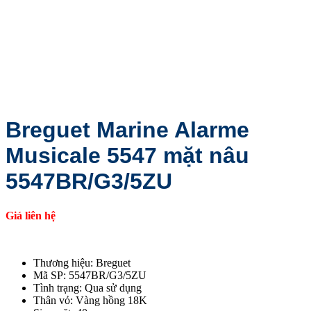
Breguet Marine Alarme
Musicale 5547 mặt nâu
5547BR/G3/5ZU
Giá liên hệ
Thương hiệu: Breguet
Mã SP: 5547BR/G3/5ZU
Tình trạng: Qua sử dụng
Thân vỏ: Vàng hồng 18K