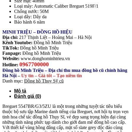
Size mặt: 40mm
Loại máy: Automatic Caliber Breguet 519F/1
Chống nước: 50M
Loại dây: Dây da
Bảo hành 6 năm
MINH TRIỆU – ĐỒNG HỒ HIỆU
Địa chỉ:
217 Thịnh Liệt – Hoàng Mai – Hà Nội
Kênh Youtube:
Đồng hồ Minh Triệu
TikTok:
Đồng hồ Minh Triệu
Fanpage:
Đồng hồ Minh Triệu
Website:
www.donghominhtrieu.vn
0967700000
Hotline:
Đồng hồ Minh Triệu – Địa chỉ thu mua đồng hồ cũ chính hãng
Hà Nội
–
Uy tín – Giá tốt – Tạo niềm tin
Danh mục:
Đồng hồ Thụy Sỹ cũ
Mô tả
Đánh giá (0)
Breguet 5547BR/G3/5ZU là một trong những tuyệt tác tiêu biểu
thuộc bộ sưu tập Marine danh tiếng của Breguet, nơi hội tụ trọn vẹn
tinh hoa chế tác đồng hồ Thụy Sĩ, vẻ đẹp sang trọng hiện đại cùng
những tính năng phức tạp dành cho giới đam mê đồng hồ cao cấp.
Với thiết kế vàng hồng đẳng cấp, mặt số slate grey độc đáo cùng