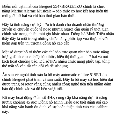
Điểm nổi bật nhất của Breguet 5547BR/G3/5ZU chính là chức
năng Marine Alarme Musicale – báo thức cơ học kết hợp hiển thị
múi giờ thứ hai và chỉ báo thời gian báo thức.
Đây là tính năng cực kỳ hữu ích dành cho doanh nhân thường
xuyên di chuyển quốc tế hoặc những người cần quản lý thời gian
chính xác trong nhiều múi giờ khác nhau. Đồng hồ Minh Triệu nhận
thấy đây là một trong những chức năng phức tạp vừa thực tế vừa
hiếm gặp trên thị trường đồng hồ cao cấp.
Mặt số được bố trí thêm các chỉ báo trực quan như báo mức năng
lượng dành cho chế độ báo thức, hiển thị thời gian thứ hai và nút
kích hoạt chuông báo. Dù sở hữu nhiều chức năng phức tạp, tổng
thể mặt số vẫn rất cân đối và dễ sử dụng.
Ẩn sau vẻ ngoài tinh xảo là bộ máy automatic calibre 519F/1 do
chính Breguet phát triển và sản xuất. Đây là bộ máy cơ học hiện đại
được trang bị rotor vàng cùng nhiều công nghệ tiên tiến nhằm đảm
bảo độ chính xác và độ bền vượt trội.
Bộ máy hoạt động ở tần số 4Hz, cung cấp khả năng dự trữ năng
lượng khoảng 45 giờ. Đồng hồ Minh Triệu đặc biệt đánh giá cao
khả năng vận hành ổn định và sự hoàn thiện tinh xảo của calibre
này.