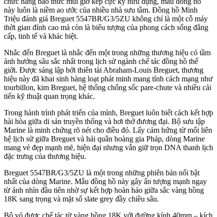
chức năng báo thức múi giờ kép cực kỳ hữu dụng, mẫu đồng hồ
này luôn là niềm ao ước của nhiều nhà sưu tầm. Đồng hồ Minh
Triệu đánh giá Breguet 5547BR/G3/5ZU không chỉ là một cỗ máy
thời gian đỉnh cao mà còn là biểu tượng của phong cách sống đẳng
cấp, tinh tế và khác biệt.
Nhắc đến Breguet là nhắc đến một trong những thương hiệu có tầm
ảnh hưởng sâu sắc nhất trong lịch sử ngành chế tác đồng hồ thế
giới. Được sáng lập bởi thiên tài Abraham-Louis Breguet, thương
hiệu này đã khai sinh hàng loạt phát minh mang tính cách mạng như
tourbillon, kim Breguet, hệ thống chống sốc pare-chute và nhiều cải
tiến kỹ thuật quan trọng khác.
Trong hành trình phát triển của mình, Breguet luôn biết cách kết hợp
hài hòa giữa di sản truyền thống và hơi thở đương đại. Bộ sưu tập
Marine là minh chứng rõ nét cho điều đó. Lấy cảm hứng từ mối liên
hệ lịch sử giữa Breguet và hải quân hoàng gia Pháp, dòng Marine
mang vẻ đẹp mạnh mẽ, hiện đại nhưng vẫn giữ trọn DNA thanh lịch
đặc trưng của thương hiệu.
Breguet 5547BR/G3/5ZU là một trong những phiên bản nổi bật
nhất của dòng Marine. Mẫu đồng hồ này gây ấn tượng mạnh ngay
từ ánh nhìn đầu tiên nhờ sự kết hợp hoàn hảo giữa sắc vàng hồng
18K sang trọng và mặt số slate grey đầy chiều sâu.
Bộ vỏ được chế tác từ vàng hồng 18K với đường kính 40mm – kích