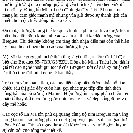
thước lý tưởng cho những quý ông yêu thích sự hiện diện vừa đủ
trên cổ tay. Đồng hồ Minh Triệu đánh giá đây là tỷ lệ hoàn hảo,
mang lại cảm giác mạnh mẽ nhưng vẫn giữ được sự thanh lịch cần
thiết cho một chiếc đồng hồ cao cấp.
Điểm đặc trưng không thể bỏ qua chính là phần cạnh vỏ được hoàn
thiện họa tiết rãnh khía tinh xảo – dấu ấn thiết kế đặc trưng của
Breguet. Chi tiết này không chỉ tăng tính nhận diện mà còn thể hiện
kỹ thuật hoàn thiện đỉnh cao của thương hiệu.
Mặt số slate grey guilloché thủ công là yếu tố tạo nên sức hút đặc
biệt cho Breguet 5547BR/G3/5ZU. Đồng hồ Minh Triệu luôn đánh
giá rất cao nghệ thuật guilloché của Breguet, bởi đây là kỹ thuật chế
tác thủ công đòi hỏi tay nghề bậc thầy.
Trên nền xám thanh lịch, các họa tiết sóng biển được khắc nổi tạo
chiều sâu thị giác đầy cuốn hút, gợi nhắc trực tiếp đến tinh thần
hàng hải của bộ sưu tập Marine. Hiệu ứng ánh sáng phản chiếu trên
mặt số thay đổi theo từng góc nhìn, mang lại vẻ đẹp sống động và
đầy mê hoặc.
Các cọc số La Mã lớn phủ dạ quang cùng bộ kim Breguet mạ vàng
hồng tạo nên sự tương phản rõ nét, giúp việc quan sát thời gian trở
nên dễ dàng. Cửa sổ ngày được đặt khéo léo tại vị trí 6 giờ, duy trì
sự cân đối cho tổng thể thiết kế.