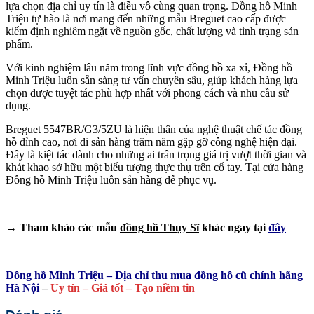
lựa chọn địa chỉ uy tín là điều vô cùng quan trọng. Đồng hồ Minh
Triệu tự hào là nơi mang đến những mẫu Breguet cao cấp được
kiểm định nghiêm ngặt về nguồn gốc, chất lượng và tình trạng sản
phẩm.
Với kinh nghiệm lâu năm trong lĩnh vực đồng hồ xa xỉ, Đồng hồ
Minh Triệu luôn sẵn sàng tư vấn chuyên sâu, giúp khách hàng lựa
chọn được tuyệt tác phù hợp nhất với phong cách và nhu cầu sử
dụng.
Breguet 5547BR/G3/5ZU là hiện thân của nghệ thuật chế tác đồng
hồ đỉnh cao, nơi di sản hàng trăm năm gặp gỡ công nghệ hiện đại.
Đây là kiệt tác dành cho những ai trân trọng giá trị vượt thời gian và
khát khao sở hữu một biểu tượng thực thụ trên cổ tay. Tại cửa hàng
Đồng hồ Minh Triệu luôn sẵn hàng để phục vụ.
→ Tham khảo các mẫu
đồng hồ Thụy Sĩ
khác ngay tại
đây
Đồng hồ Minh Triệu – Địa chỉ thu mua đồng hồ cũ chính hãng
Hà Nội
–
Uy tín – Giá tốt – Tạo niềm tin