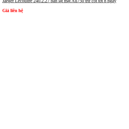
Jaeger Lecoultre 240.2.27 bản lật mặt Au750 trữ cót tới 8 ngày
Giá liên hệ