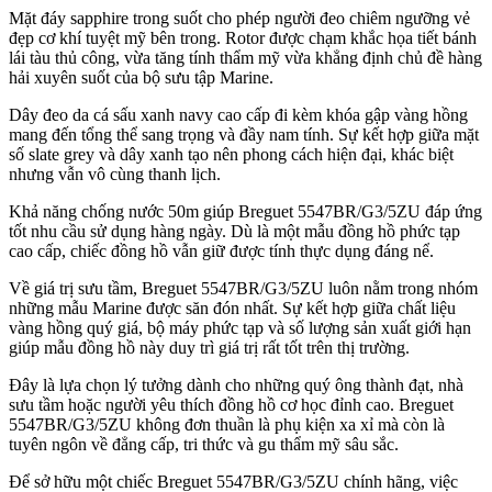
Mặt đáy sapphire trong suốt cho phép người đeo chiêm ngưỡng vẻ
đẹp cơ khí tuyệt mỹ bên trong. Rotor được chạm khắc họa tiết bánh
lái tàu thủ công, vừa tăng tính thẩm mỹ vừa khẳng định chủ đề hàng
hải xuyên suốt của bộ sưu tập Marine.
Dây đeo da cá sấu xanh navy cao cấp đi kèm khóa gập vàng hồng
mang đến tổng thể sang trọng và đầy nam tính. Sự kết hợp giữa mặt
số slate grey và dây xanh tạo nên phong cách hiện đại, khác biệt
nhưng vẫn vô cùng thanh lịch.
Khả năng chống nước 50m giúp Breguet 5547BR/G3/5ZU đáp ứng
tốt nhu cầu sử dụng hàng ngày. Dù là một mẫu đồng hồ phức tạp
cao cấp, chiếc đồng hồ vẫn giữ được tính thực dụng đáng nể.
Về giá trị sưu tầm, Breguet 5547BR/G3/5ZU luôn nằm trong nhóm
những mẫu Marine được săn đón nhất. Sự kết hợp giữa chất liệu
vàng hồng quý giá, bộ máy phức tạp và số lượng sản xuất giới hạn
giúp mẫu đồng hồ này duy trì giá trị rất tốt trên thị trường.
Đây là lựa chọn lý tưởng dành cho những quý ông thành đạt, nhà
sưu tầm hoặc người yêu thích đồng hồ cơ học đỉnh cao. Breguet
5547BR/G3/5ZU không đơn thuần là phụ kiện xa xỉ mà còn là
tuyên ngôn về đẳng cấp, tri thức và gu thẩm mỹ sâu sắc.
Để sở hữu một chiếc Breguet 5547BR/G3/5ZU chính hãng, việc