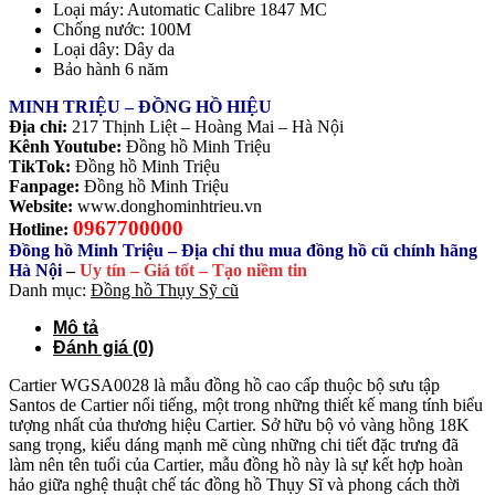
Loại máy: Automatic Calibre 1847 MC
Chống nước: 100M
Loại dây: Dây da
Bảo hành 6 năm
MINH TRIỆU – ĐỒNG HỒ HIỆU
Địa chỉ:
217 Thịnh Liệt – Hoàng Mai – Hà Nội
Kênh Youtube:
Đồng hồ Minh Triệu
TikTok:
Đồng hồ Minh Triệu
Fanpage:
Đồng hồ Minh Triệu
Website:
www.donghominhtrieu.vn
0967700000
Hotline:
Đồng hồ Minh Triệu – Địa chỉ thu mua đồng hồ cũ chính hãng
Hà Nội
–
Uy tín – Giá tốt – Tạo niềm tin
Danh mục:
Đồng hồ Thụy Sỹ cũ
Mô tả
Đánh giá (0)
Cartier WGSA0028 là mẫu đồng hồ cao cấp thuộc bộ sưu tập
Santos de Cartier nổi tiếng, một trong những thiết kế mang tính biểu
tượng nhất của thương hiệu Cartier. Sở hữu bộ vỏ vàng hồng 18K
sang trọng, kiểu dáng mạnh mẽ cùng những chi tiết đặc trưng đã
làm nên tên tuổi của Cartier, mẫu đồng hồ này là sự kết hợp hoàn
hảo giữa nghệ thuật chế tác đồng hồ Thụy Sĩ và phong cách thời