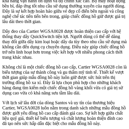
khả năng vận hành ổn định và độ chính xác cao. Bộ máy hoạt động
bền bỉ, đáp ứng tốt nhu cầu sử dụng thường xuyên của người dùng.
Đây là sự kết hợp hoàn hảo giữa vẻ đẹp cổ điển bên ngoài và công
nghệ chế tác tiên tiến bên trong, giúp chiếc đồng hồ giữ được giá trị
lâu dài theo thời gian.
Dây đeo của Cartier WGSA0028 được hoàn thiện cao cấp với hệ
thống thay dây QuickSwitch tiện lợi. Người dùng có thể dễ dàng
thay đổi giữa dây kim loại hoặc dây da tùy theo nhu cầu sử dụng mà
không cần đến dụng cụ chuyên dụng. Điều này giúp chiếc đồng hồ
trở nên linh hoạt hơn trong việc kết hợp với nhiều phong cách thời
trang khác nhau.
Không chỉ là một chiếc đồng hồ cao cấp, Cartier WGSA0028 còn là
biểu tượng của sự thành công và gu thẩm mỹ tinh tế. Thiết kế vượt
thời gian giúp mẫu đồng hồ này luôn giữ được sức hút trên thị
trường đồng hồ xa xỉ. Đây là lựa chọn phù hợp cho những khách
hàng đang tìm kiếm một chiếc đồng hồ vàng khối vừa có giá trị sử
dụng cao vừa có khả năng sưu tầm lâu dài.
Với lịch sử lâu đời của dòng Santos và uy tín của thương hiệu
Cartier, WGSA0028 luôn nằm trong danh sách những mẫu đồng hồ
được giới yêu đồng hồ cao cấp đánh giá cao. Sự kết hợp giữa chất
liệu quý giá, thiết kế biểu tượng và chất lượng hoàn thiện đỉnh cao
đã tạo nên sức hấp dẫn đặc biệt cho mẫu đồng hồ này.