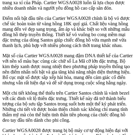
trang xa xỉ của Pháp. Cartier WGSA0028 luôn là lựa chọn được
nhiều doanh nhân và người yêu đồng hồ cao cấp săn đón.
Điểm nổi bật đầu tiên của Cartier WGSA0028 chính là bộ vỏ được
chế tác hoàn toàn từ vàng hồng 18K quý giá. Chất liệu vàng hồng
mang đến vẻ đẹp sang trọng, ấm áp và khác biệt so với những mẫu
đồng hồ thép truyền thống. Thiết kế vỏ vuông bo cong mềm mại
đặc trưng của dòng Santos giúp chiếc đồng hồ vừa mạnh mẽ vừa
thanh lịch, phù hợp với nhiều phong cách thời trang khác nhau.
Mặt số của Cartier WGSA0028 mang đậm DNA thiết kế của Cartier
với nền số màu bạc cùng các chữ số La Mã cỡ lớn đặc trưng. Bộ
kim thép xanh được nung nhiệt theo phương pháp truyền thống tạo
nên điểm nhấn nổi bật và gia tăng khả năng nhận diện thương hiệu.
Bố cục mặt số được sắp xếp hài hòa, mang đến cảm giác cổ điển
nhưng vẫn rất hiện đại và dễ sử dụng trong cuộc sống hằng ngày.
Một chi tiết không thể thiếu trên Cartier Santos chính là vành bezel
với các đinh vít lộ thiên đặc trưng. Thiết kế này đã trở thành biểu
tượng của bộ sưu tập Santos trong suốt hơn một thế kỷ phát triển.
Những chi tiết vít được hoàn thiện chính xác không chỉ mang tính
thẩm mỹ mà còn thể hiện tinh thần tiên phong của chiếc đồng hồ
đeo tay đầu tiên dành cho phi công.
Cartier WGSA0028 được trang bị bộ máy cơ tự động hiện đại với