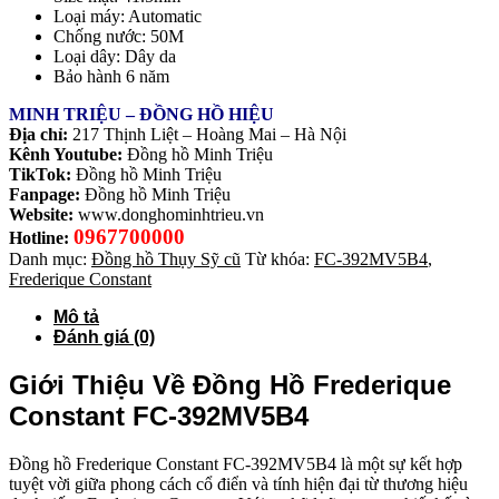
Loại máy: Automatic
Chống nước: 50M
Loại dây: Dây da
Bảo hành 6 năm
MINH TRIỆU – ĐỒNG HỒ HIỆU
Địa chỉ:
217 Thịnh Liệt – Hoàng Mai – Hà Nội
Kênh Youtube:
Đồng hồ Minh Triệu
TikTok:
Đồng hồ Minh Triệu
Fanpage:
Đồng hồ Minh Triệu
Website:
www.donghominhtrieu.vn
0967700000
Hotline:
Danh mục:
Đồng hồ Thụy Sỹ cũ
Từ khóa:
FC-392MV5B4
,
Frederique Constant
Mô tả
Đánh giá (0)
Giới Thiệu Về Đồng Hồ Frederique
Constant FC-392MV5B4
Đồng hồ Frederique Constant FC-392MV5B4 là một sự kết hợp
tuyệt vời giữa phong cách cổ điển và tính hiện đại từ thương hiệu