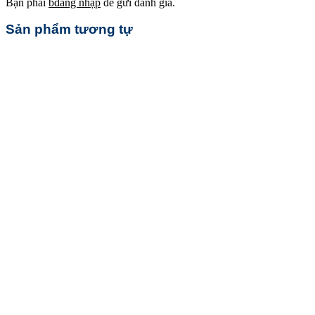
Bạn phải
bđăng nhập
để gửi đánh giá.
Sản phẩm tương tự