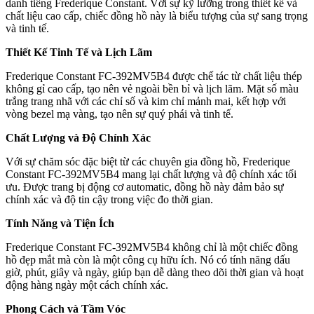
danh tiếng Frederique Constant. Với sự kỹ lưỡng trong thiết kế và
chất liệu cao cấp, chiếc đồng hồ này là biểu tượng của sự sang trọng
và tinh tế.
Thiết Kế Tinh Tế và Lịch Lãm
Frederique Constant FC-392MV5B4 được chế tác từ chất liệu thép
không gỉ cao cấp, tạo nên vẻ ngoài bền bỉ và lịch lãm. Mặt số màu
trắng trang nhã với các chỉ số và kim chỉ mảnh mai, kết hợp với
vòng bezel mạ vàng, tạo nên sự quý phái và tinh tế.
Chất Lượng và Độ Chính Xác
Với sự chăm sóc đặc biệt từ các chuyên gia đồng hồ, Frederique
Constant FC-392MV5B4 mang lại chất lượng và độ chính xác tối
ưu. Được trang bị động cơ automatic, đồng hồ này đảm bảo sự
chính xác và độ tin cậy trong việc đo thời gian.
Tính Năng và Tiện Ích
Frederique Constant FC-392MV5B4 không chỉ là một chiếc đồng
hồ đẹp mắt mà còn là một công cụ hữu ích. Nó có tính năng dấu
giờ, phút, giây và ngày, giúp bạn dễ dàng theo dõi thời gian và hoạt
động hàng ngày một cách chính xác.
Phong Cách và Tầm Vóc