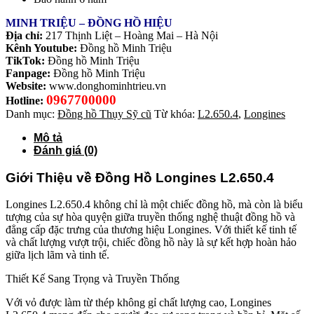
MINH TRIỆU – ĐỒNG HỒ HIỆU
Địa chỉ:
217 Thịnh Liệt – Hoàng Mai – Hà Nội
Kênh Youtube:
Đồng hồ Minh Triệu
TikTok:
Đồng hồ Minh Triệu
Fanpage:
Đồng hồ Minh Triệu
Website:
www.donghominhtrieu.vn
0967700000
Hotline:
Danh mục:
Đồng hồ Thụy Sỹ cũ
Từ khóa:
L2.650.4
,
Longines
Mô tả
Đánh giá (0)
Giới Thiệu về Đồng Hồ Longines L2.650.4
Longines L2.650.4 không chỉ là một chiếc đồng hồ, mà còn là biểu
tượng của sự hòa quyện giữa truyền thống nghệ thuật đồng hồ và
đẳng cấp đặc trưng của thương hiệu Longines. Với thiết kế tinh tế
và chất lượng vượt trội, chiếc đồng hồ này là sự kết hợp hoàn hảo
giữa lịch lãm và tinh tế.
Thiết Kế Sang Trọng và Truyền Thống
Với vỏ được làm từ thép không gỉ chất lượng cao, Longines