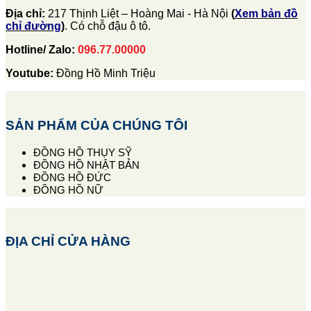
Địa chỉ:
217 Thịnh Liệt – Hoàng Mai - Hà Nội
(
Xem bản đồ
chỉ đường
)
. Có chỗ đậu ô tô.
Hotline/ Zalo:
096.77.00000
Youtube:
Đồng Hồ Minh Triệu
SẢN PHẨM CỦA CHÚNG TÔI
ĐỒNG HỒ THỤY SỸ
ĐỒNG HỒ NHẬT BẢN
ĐỒNG HỒ ĐỨC
ĐỒNG HỒ NỮ
ĐỊA CHỈ CỬA HÀNG