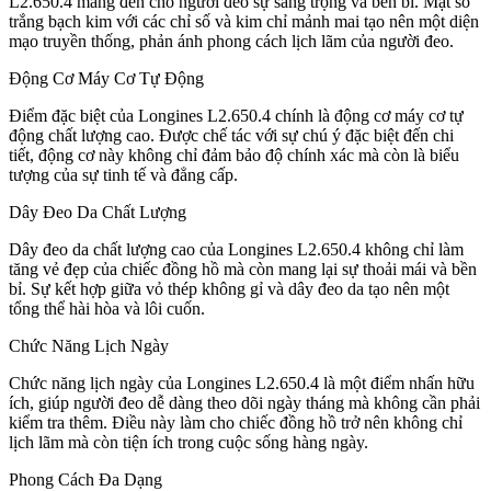
L2.650.4 mang đến cho người đeo sự sang trọng và bền bỉ. Mặt số
trắng bạch kim với các chỉ số và kim chỉ mảnh mai tạo nên một diện
mạo truyền thống, phản ánh phong cách lịch lãm của người đeo.
Động Cơ Máy Cơ Tự Động
Điểm đặc biệt của Longines L2.650.4 chính là động cơ máy cơ tự
động chất lượng cao. Được chế tác với sự chú ý đặc biệt đến chi
tiết, động cơ này không chỉ đảm bảo độ chính xác mà còn là biểu
tượng của sự tinh tế và đẳng cấp.
Dây Đeo Da Chất Lượng
Dây đeo da chất lượng cao của Longines L2.650.4 không chỉ làm
tăng vẻ đẹp của chiếc đồng hồ mà còn mang lại sự thoải mái và bền
bỉ. Sự kết hợp giữa vỏ thép không gỉ và dây đeo da tạo nên một
tổng thể hài hòa và lôi cuốn.
Chức Năng Lịch Ngày
Chức năng lịch ngày của Longines L2.650.4 là một điểm nhấn hữu
ích, giúp người đeo dễ dàng theo dõi ngày tháng mà không cần phải
kiểm tra thêm. Điều này làm cho chiếc đồng hồ trở nên không chỉ
lịch lãm mà còn tiện ích trong cuộc sống hàng ngày.
Phong Cách Đa Dạng