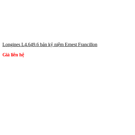
Longines L4.649.6 bản kỷ niệm Ernest Francillon
Giá liên hệ