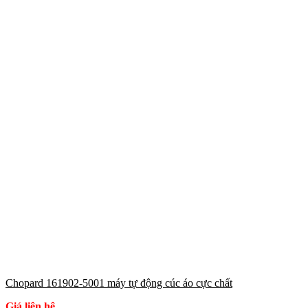
Chopard 161902-5001 máy tự động cúc áo cực chất
Giá liên hệ