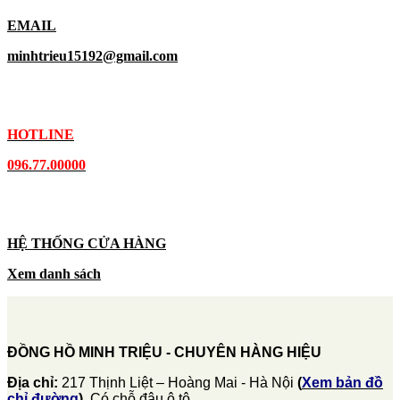
EMAIL
minhtrieu15192@gmail.com
HOTLINE
096.77.00000
HỆ THỐNG CỬA HÀNG
Xem danh sách
ĐỒNG HỒ MINH TRIỆU - CHUYÊN HÀNG HIỆU
Địa chỉ:
217 Thịnh Liệt – Hoàng Mai - Hà Nội
(
Xem bản đồ
chỉ đường
)
. Có chỗ đậu ô tô.