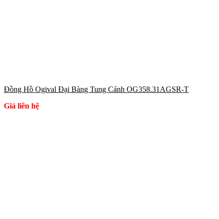
Đồng Hồ Ogival Đại Bàng Tung Cánh OG358.31AGSR-T
Giá liên hệ