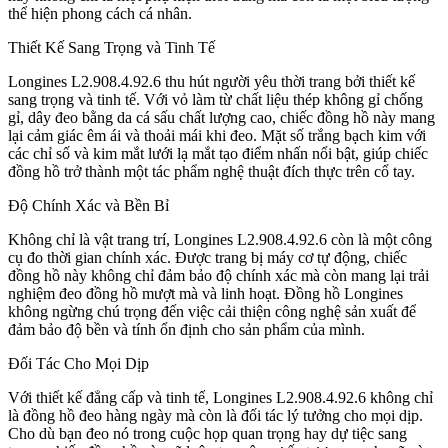
thể hiện phong cách cá nhân.
Thiết Kế Sang Trọng và Tinh Tế
Longines L2.908.4.92.6 thu hút người yêu thời trang bởi thiết kế
sang trọng và tinh tế. Với vỏ làm từ chất liệu thép không gỉ chống
gỉ, dây đeo bằng da cá sấu chất lượng cao, chiếc đồng hồ này mang
lại cảm giác êm ái và thoải mái khi đeo. Mặt số trắng bạch kim với
các chỉ số và kim mắt lưới lạ mắt tạo điểm nhấn nổi bật, giúp chiếc
đồng hồ trở thành một tác phẩm nghệ thuật đích thực trên cổ tay.
Độ Chính Xác và Bền Bỉ
Không chỉ là vật trang trí, Longines L2.908.4.92.6 còn là một công
cụ đo thời gian chính xác. Được trang bị máy cơ tự động, chiếc
đồng hồ này không chỉ đảm bảo độ chính xác mà còn mang lại trải
nghiệm đeo đồng hồ mượt mà và linh hoạt. Đồng hồ Longines
không ngừng chú trọng đến việc cải thiện công nghệ sản xuất để
đảm bảo độ bền và tính ổn định cho sản phẩm của mình.
Đối Tác Cho Mọi Dịp
Với thiết kế đẳng cấp và tinh tế, Longines L2.908.4.92.6 không chỉ
là đồng hồ đeo hàng ngày mà còn là đối tác lý tưởng cho mọi dịp.
Cho dù bạn đeo nó trong cuộc họp quan trọng hay dự tiệc sang