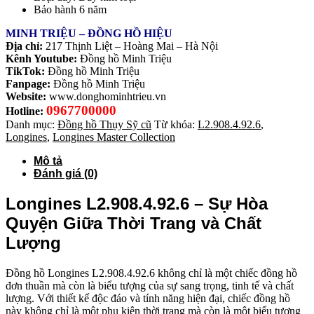
Bảo hành 6 năm
MINH TRIỆU – ĐỒNG HỒ HIỆU
Địa chỉ:
217 Thịnh Liệt – Hoàng Mai – Hà Nội
Kênh Youtube:
Đồng hồ Minh Triệu
TikTok:
Đồng hồ Minh Triệu
Fanpage:
Đồng hồ Minh Triệu
Website:
www.donghominhtrieu.vn
0967700000
Hotline:
Danh mục:
Đồng hồ Thụy Sỹ cũ
Từ khóa:
L2.908.4.92.6
,
Longines
,
Longines Master Collection
Mô tả
Đánh giá (0)
Longines L2.908.4.92.6 – Sự Hòa
Quyện Giữa Thời Trang và Chất
Lượng
Đồng hồ Longines L2.908.4.92.6 không chỉ là một chiếc đồng hồ
đơn thuần mà còn là biểu tượng của sự sang trọng, tinh tế và chất
lượng. Với thiết kế độc đáo và tính năng hiện đại, chiếc đồng hồ
này không chỉ là một phụ kiện thời trang mà còn là một biểu tượng