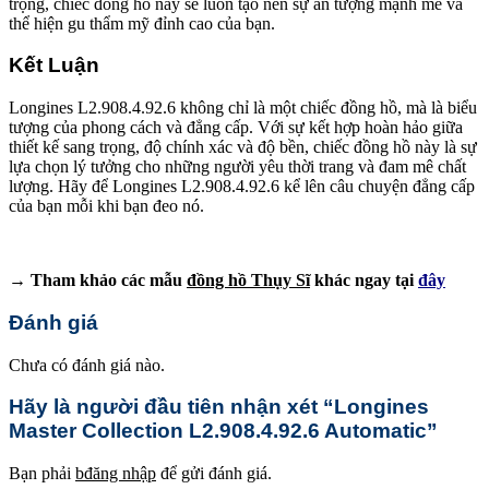
trọng, chiếc đồng hồ này sẽ luôn tạo nên sự ấn tượng mạnh mẽ và
thể hiện gu thẩm mỹ đỉnh cao của bạn.
Kết Luận
Longines L2.908.4.92.6 không chỉ là một chiếc đồng hồ, mà là biểu
tượng của phong cách và đẳng cấp. Với sự kết hợp hoàn hảo giữa
thiết kế sang trọng, độ chính xác và độ bền, chiếc đồng hồ này là sự
lựa chọn lý tưởng cho những người yêu thời trang và đam mê chất
lượng. Hãy để Longines L2.908.4.92.6 kể lên câu chuyện đẳng cấp
của bạn mỗi khi bạn đeo nó.
→ Tham khảo các mẫu
đồng hồ Thụy Sĩ
khác ngay tại
đây
Đánh giá
Chưa có đánh giá nào.
Hãy là người đầu tiên nhận xét “Longines
Master Collection L2.908.4.92.6 Automatic”
Bạn phải
bđăng nhập
để gửi đánh giá.