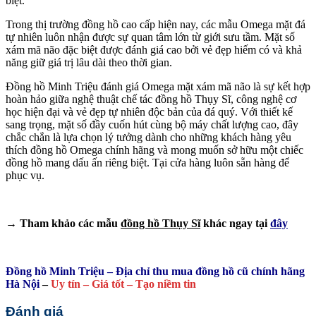
biệt.
Trong thị trường đồng hồ cao cấp hiện nay, các mẫu Omega mặt đá
tự nhiên luôn nhận được sự quan tâm lớn từ giới sưu tầm. Mặt số
xám mã não đặc biệt được đánh giá cao bởi vẻ đẹp hiếm có và khả
năng giữ giá trị lâu dài theo thời gian.
Đồng hồ Minh Triệu đánh giá Omega mặt xám mã não là sự kết hợp
hoàn hảo giữa nghệ thuật chế tác đồng hồ Thụy Sĩ, công nghệ cơ
học hiện đại và vẻ đẹp tự nhiên độc bản của đá quý. Với thiết kế
sang trọng, mặt số đầy cuốn hút cùng bộ máy chất lượng cao, đây
chắc chắn là lựa chọn lý tưởng dành cho những khách hàng yêu
thích đồng hồ Omega chính hãng và mong muốn sở hữu một chiếc
đồng hồ mang dấu ấn riêng biệt. Tại cửa hàng luôn sẵn hàng để
phục vụ.
→ Tham khảo các mẫu
đồng hồ Thụy Sĩ
khác ngay tại
đây
Đồng hồ Minh Triệu – Địa chỉ thu mua đồng hồ cũ chính hãng
Hà Nội
–
Uy tín – Giá tốt – Tạo niềm tin
Đánh giá