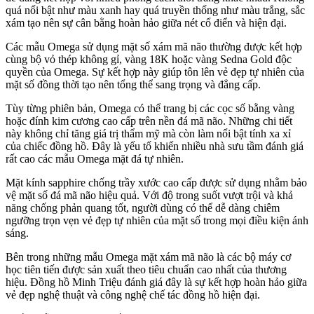
quá nổi bật như màu xanh hay quá truyền thống như màu trắng, sắc
xám tạo nên sự cân bằng hoàn hảo giữa nét cổ điển và hiện đại.
Các mẫu Omega sử dụng mặt số xám mã não thường được kết hợp
cùng bộ vỏ thép không gỉ, vàng 18K hoặc vàng Sedna Gold độc
quyền của Omega. Sự kết hợp này giúp tôn lên vẻ đẹp tự nhiên của
mặt số đồng thời tạo nên tổng thể sang trọng và đẳng cấp.
Tùy từng phiên bản, Omega có thể trang bị các cọc số bằng vàng
hoặc đính kim cương cao cấp trên nền đá mã não. Những chi tiết
này không chỉ tăng giá trị thẩm mỹ mà còn làm nổi bật tính xa xỉ
của chiếc đồng hồ. Đây là yếu tố khiến nhiều nhà sưu tầm đánh giá
rất cao các mẫu Omega mặt đá tự nhiên.
Mặt kính sapphire chống trầy xước cao cấp được sử dụng nhằm bảo
vệ mặt số đá mã não hiệu quả. Với độ trong suốt vượt trội và khả
năng chống phản quang tốt, người dùng có thể dễ dàng chiêm
ngưỡng trọn vẹn vẻ đẹp tự nhiên của mặt số trong mọi điều kiện ánh
sáng.
Bên trong những mẫu Omega mặt xám mã não là các bộ máy cơ
học tiên tiến được sản xuất theo tiêu chuẩn cao nhất của thương
hiệu. Đồng hồ Minh Triệu đánh giá đây là sự kết hợp hoàn hảo giữa
vẻ đẹp nghệ thuật và công nghệ chế tác đồng hồ hiện đại.