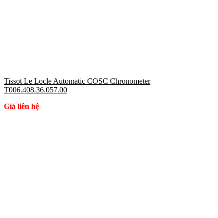
Tissot Le Locle Automatic COSC Chronometer
T006.408.36.057.00
Giá liên hệ