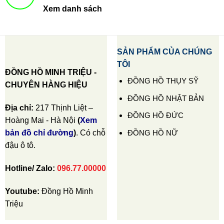
Xem danh sách
SẢN PHẨM CỦA CHÚNG
TÔI
ĐỒNG HỒ MINH TRIỆU -
ĐỒNG HỒ THỤY SỸ
CHUYÊN HÀNG HIỆU
ĐỒNG HỒ NHẬT BẢN
Địa chỉ:
217 Thịnh Liệt –
ĐỒNG HỒ ĐỨC
Hoàng Mai - Hà Nội
(
Xem
ĐỒNG HỒ NỮ
bản đồ chỉ đường
)
. Có chỗ
đậu ô tô.
Hotline/ Zalo:
096.77.00000
Youtube:
Đồng Hồ Minh
Triệu