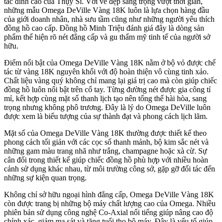
tác đỉnh cao của Thụy Sĩ. Với vẻ đẹp sang trọng vượt thời gian,
những mẫu Omega DeVille Vàng 18K luôn là lựa chọn hàng đầu
của giới doanh nhân, nhà sưu tầm cũng như những người yêu thích
đồng hồ cao cấp. Đồng hồ Minh Triệu đánh giá đây là dòng sản
phẩm thể hiện rõ nét đẳng cấp và gu thẩm mỹ tinh tế của người sở
hữu.
Điểm nổi bật của Omega DeVille Vàng 18K nằm ở bộ vỏ được chế
tác từ vàng 18K nguyên khối với độ hoàn thiện vô cùng tinh xảo.
Chất liệu vàng quý không chỉ mang lại giá trị cao mà còn giúp chiếc
đồng hồ luôn nổi bật trên cổ tay. Từng đường nét được gia công tỉ
mỉ, kết hợp cùng mặt số thanh lịch tạo nên tổng thể hài hòa, sang
trọng nhưng không phô trương. Đây là lý do Omega DeVille luôn
được xem là biểu tượng của sự thành đạt và phong cách lịch lãm.
Mặt số của Omega DeVille Vàng 18K thường được thiết kế theo
phong cách tối giản với các cọc số thanh mảnh, bộ kim sắc nét và
những gam màu trang nhã như trắng, champagne hoặc xà cừ. Sự
cân đối trong thiết kế giúp chiếc đồng hồ phù hợp với nhiều hoàn
cảnh sử dụng khác nhau, từ môi trường công sở, gặp gỡ đối tác đến
những sự kiện quan trọng.
Không chỉ sở hữu ngoại hình đẳng cấp, Omega DeVille Vàng 18K
còn được trang bị những bộ máy chất lượng cao của Omega. Nhiều
phiên bản sử dụng công nghệ Co-Axial nổi tiếng giúp nâng cao độ
chính xác, giảm ma sát và tăng tuổi thọ bộ máy. Đây là yếu tố giúp