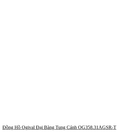
Đồng Hồ Ogival Đại Bàng Tung Cánh OG358.31AGSR-T