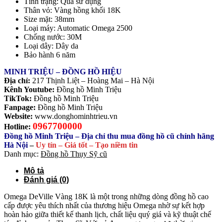
Tình trạng: Qua sử dụng
Thân vỏ: Vàng hồng khối 18K
Size mặt: 38mm
Loại máy: Automatic Omega 2500
Chống nước: 30M
Loại dây: Dây da
Bảo hành 6 năm
MINH TRIỆU – ĐỒNG HỒ HIỆU
Địa chỉ:
217 Thịnh Liệt – Hoàng Mai – Hà Nội
Kênh Youtube:
Đồng hồ Minh Triệu
TikTok:
Đồng hồ Minh Triệu
Fanpage:
Đồng hồ Minh Triệu
Website:
www.donghominhtrieu.vn
0967700000
Hotline:
Đồng hồ Minh Triệu – Địa chỉ thu mua đồng hồ cũ chính hãng
Hà Nội
–
Uy tín – Giá tốt – Tạo niềm tin
Danh mục:
Đồng hồ Thụy Sỹ cũ
Mô tả
Đánh giá (0)
Omega DeVille Vàng 18K là một trong những dòng đồng hồ cao
cấp được yêu thích nhất của thương hiệu Omega nhờ sự kết hợp
hoàn hảo giữa thiết kế thanh lịch, chất liệu quý giá và kỹ thuật chế