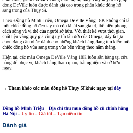
dòng DeVille luôn được đánh giá cao trong phân khúc đồng hồ
sang trọng của Thụy Sĩ.
Theo Đồng hồ Minh Triệu, Omega DeVille Vàng 18K không chỉ là
một chiếc đồng hồ đeo tay mà còn là tài sản giá trị, thể hiện phong
cách sống và vị thế của người sở hữu. Với thiết kế vượt thời gian,
chất liệu vàng quý giá cùng uy tín lâu đời của Omega, đây là lựa
chọn đáng cân nhắc dành cho những khách hàng đang tìm kiếm một
chiếc đồng hồ vừa sang trọng vừa bền vững theo năm tháng.
Hiện tại, các mẫu Omega DeVille Vàng 18K luôn sẵn hàng tại cửa
hàng để phục vụ khách hàng tham quan, trải nghiệm và sở hữu
ngay.
→ Tham khảo các mẫu
đồng hồ Thụy Sĩ
khác ngay tại
đây
Đồng hồ Minh Triệu – Địa chỉ thu mua đồng hồ cũ chính hãng
Hà Nội
–
Uy tín – Giá tốt – Tạo niềm tin
Đánh giá