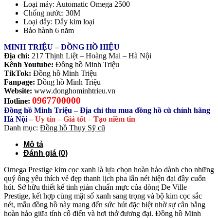
Loại máy: Automatic Omega 2500
Chống nước: 30M
Loại dây: Dây kim loại
Bảo hành 6 năm
MINH TRIỆU – ĐỒNG HỒ HIỆU
Địa chỉ:
217 Thịnh Liệt – Hoàng Mai – Hà Nội
Kênh Youtube:
Đồng hồ Minh Triệu
TikTok:
Đồng hồ Minh Triệu
Fanpage:
Đồng hồ Minh Triệu
Website:
www.donghominhtrieu.vn
0967700000
Hotline:
Đồng hồ Minh Triệu – Địa chỉ thu mua đồng hồ cũ chính hãng
Hà Nội
–
Uy tín – Giá tốt – Tạo niềm tin
Danh mục:
Đồng hồ Thụy Sỹ cũ
Mô tả
Đánh giá (0)
Omega Prestige kim cọc xanh là lựa chọn hoàn hảo dành cho những
quý ông yêu thích vẻ đẹp thanh lịch pha lẫn nét hiện đại đầy cuốn
hút. Sở hữu thiết kế tinh giản chuẩn mực của dòng De Ville
Prestige, kết hợp cùng mặt số xanh sang trọng và bộ kim cọc sắc
nét, mẫu đồng hồ này mang đến sức hút đặc biệt nhờ sự cân bằng
hoàn hảo giữa tính cổ điển và hơi thở đương đại. Đồng hồ Minh