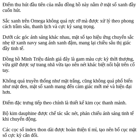
Điểm thu hút đầu tiên của mẫu đồng hồ này nằm ở mặt số xanh đầy
cuốn hút.
Sắc xanh trên Omega không quá rực rỡ mà được xử lý theo phong
cách trầm sâu, thanh lịch và cực kỳ sang trọng.
Dưới các góc ánh sáng khác nhau, mặt số tạo hiệu ứng chuyển sắc
nhẹ từ xanh navy sang ánh xanh đậm, mang lại chiều sâu thị giác
đầy tinh tế.
Đồng hồ Minh Triệu đánh giá đây là gam màu cực kỳ thời thượng,
vừa giữ được sự trang nhã vừa tạo nên nét khác biệt nổi bật trên cổ
tay.
Không quá truyền thống như mặt trắng, cũng không quá phổ biến
như mặt đen, mặt số xanh mang đến cảm giác mới mẻ và hiện đại
hơn.
Điểm đặc trưng tiếp theo chính là thiết kế kim cọc thanh mảnh.
Bộ kim dauphine được chế tác sắc nét, phản chiếu ánh sáng tinh tế
khi chuyển động.
Các cọc số index thon dài được hoàn thiện tỉ mỉ, tạo nên bố cục mặt
số cực kỳ cân đối.