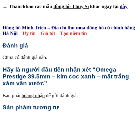
→ Tham khảo các mẫu
đồng hồ Thụy Sĩ
khác ngay tại
đây
Đồng hồ Minh Triệu – Địa chỉ thu mua đồng hồ cũ chính hãng
Hà Nội
–
Uy tín – Giá tốt – Tạo niềm tin
Đánh giá
Chưa có đánh giá nào.
Hãy là người đầu tiên nhận xét “Omega
Prestige 39.5mm – kim cọc xanh – mặt trắng
xám vân xước”
Bạn phải
bđăng nhập
để gửi đánh giá.
Sản phẩm tương tự