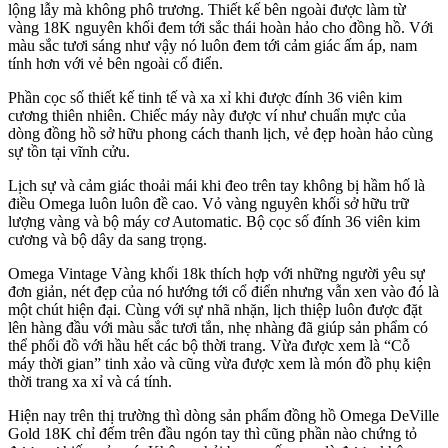
lộng lẫy mà không phô trương. Thiết kế bên ngoài được làm từ
vàng 18K nguyên khối đem tới sắc thái hoàn hảo cho đồng hồ. Với
màu sắc tươi sáng như vậy nó luôn đem tới cảm giác ấm áp, nam
tính hơn với vẻ bên ngoài cổ điển.
Phần cọc số thiết kế tinh tế và xa xỉ khi được đính 36 viên kim
cương thiên nhiên. Chiếc máy này được ví như chuẩn mực của
dòng đồng hồ sở hữu phong cách thanh lịch, vẻ đẹp hoàn hảo cùng
sự tồn tại vĩnh cửu.
Lịch sự và cảm giác thoải mái khi đeo trên tay không bị hầm hố là
điều Omega luôn luôn đề cao. Vỏ vàng nguyên khối sở hữu trữ
lượng vàng và bộ máy cơ Automatic. Bộ cọc số đính 36 viên kim
cương và bộ dây da sang trọng.
Omega Vintage Vàng khối 18k thích hợp với những người yêu sự
đơn giản, nét đẹp của nó hướng tới cổ điển nhưng vẫn xen vào đó là
một chút hiện đại. Cùng với sự nhã nhặn, lịch thiệp luôn được đặt
lên hàng đầu với màu sắc tươi tắn, nhẹ nhàng đã giúp sản phẩm có
thể phối đồ với hầu hết các bộ thời trang. Vừa được xem là “Cỗ
máy thời gian” tinh xảo và cũng vừa được xem là món đồ phụ kiện
thời trang xa xỉ và cá tính.
Hiện nay trên thị trường thì dòng sản phẩm đồng hồ Omega DeVille
Gold 18K chỉ đếm trên đầu ngón tay thì cũng phần nào chứng tỏ