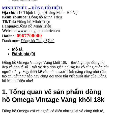
MINH TRIỆU – ĐỒNG HỒ HIỆU
Địa chỉ:
217 Thịnh Liệt – Hoàng Mai – Hà Nội
Kênh Youtube:
Đồng hồ Minh Triệu
TikTok:
Đồng hồ Minh Triệu
Fanpage:
Đồng hồ Minh Triệu
Website:
www.donghominhtrieu.vn
0967700000
Hotline:
Danh mục:
Đồng hồ Thụy Sỹ cũ
Mô tả
Đánh giá (0)
Đồng hồ Omega Vintage Vàng khối 18k – thương hiệu đồng hồ
đẹp và tinh tế số 1 với vẻ đẹp đơn giản nhưng lại vô cùng cuốn hút
người dùng. Vậy thiết kế của nó ra sao? Tính năng cũng như cấu
tạo chi tiết như nào hãy cùng dõi theo bài viết dưới đây của Đồng
hồ Minh Triệu nhé!
1. Tổng quan về sản phẩm đồng
hồ Omega Vintage Vàng khối 18k
Đồng hồ Omega với vẻ ngoài cổ điển nhưng lại vô cùng tinh tế,