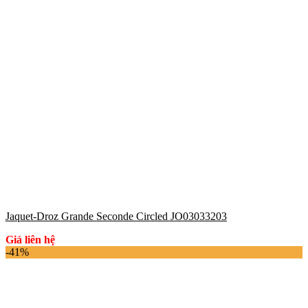
Jaquet-Droz Grande Seconde Circled JO03033203
Giá liên hệ
-41%