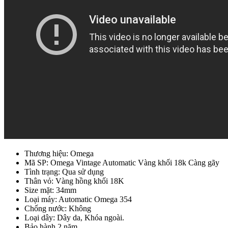
Thương hiệu: Omega
Mã SP: Omega Vintage Automatic Vàng khối 18k Càng gãy
Tình trạng: Qua sử dụng
Thân vỏ: Vàng hồng khối 18K
Size mặt: 34mm
Loại máy: Automatic Omega 354
Chống nước: Không
Loại dây: Dây da, Khóa ngoài.
Bảo hành 2 năm