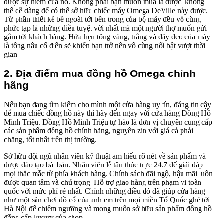
được sự hiếm của nó. Không phải bạn muốn mua là được, không
thể dễ dàng để có thể sở hữu chiếc máy Omega DeVille này được.
Từ phần thiết kế bề ngoài tới bên trong của bộ máy đều vô cùng
phức tạp là những điều tuyệt vời nhất mà một người thợ muốn gửi
gắm tới khách hàng. Hứa hẹn tông vàng, trắng và dây đeo của máy
là tông nâu cổ điển sẽ khiến bạn trở nên vô cùng nổi bật vượt thời
gian.
2. Địa điểm mua đồng hồ Omega
chính
hãng
Nếu bạn đang tìm kiếm cho mình một cửa hàng uy tín, đáng tin cậy
để mua chiếc đồng hồ này thì hãy đến ngay với cửa hàng Đồng Hồ
Minh Triệu. Đồng Hồ Minh Triệu tự hào là đơn vị chuyên cung cấp
các sản phẩm đồng hồ chính hãng, nguyên zin với giá cả phải
chăng, tốt nhất trên thị trường.
Sở hữu đội ngũ nhân viên kỹ thuật am hiểu rõ nét về sản phẩm và
được đào tạo bài bản. Nhân viên lễ tân thúc trực 24.7 để giải đáp
mọi thắc mắc từ phía khách hàng. Chính sách đãi ngộ, hậu mãi luôn
được quan tâm và chú trọng. Hỗ trợ giao hàng trên phạm vi toàn
quốc với mức phí rẻ nhất. Chính những điều đó đã giúp cửa hàng
như một sân chơi đồ cổ của anh em trên mọi miền Tổ Quốc ghé tới
Hà Nội để chiêm ngưỡng và mong muốn sở hữu sản phẩm đồng hồ
đẳng cấp luxury của shop.