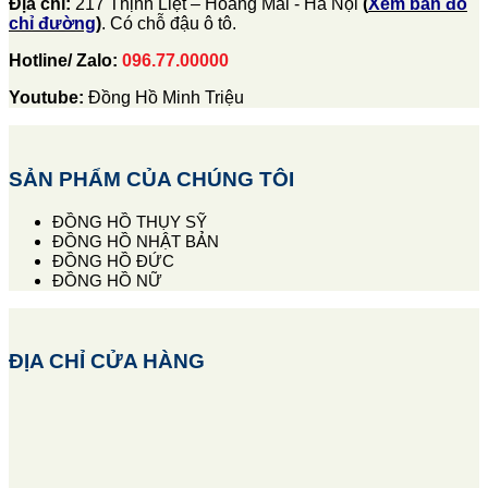
Địa chỉ:
217 Thịnh Liệt – Hoàng Mai - Hà Nội
(
Xem bản đồ
chỉ đường
)
. Có chỗ đậu ô tô.
Hotline/ Zalo:
096.77.00000
Youtube:
Đồng Hồ Minh Triệu
SẢN PHẨM CỦA CHÚNG TÔI
ĐỒNG HỒ THỤY SỸ
ĐỒNG HỒ NHẬT BẢN
ĐỒNG HỒ ĐỨC
ĐỒNG HỒ NỮ
ĐỊA CHỈ CỬA HÀNG