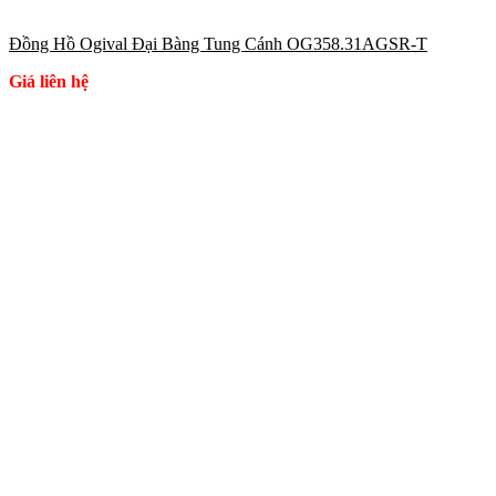
Đồng Hồ Ogival Đại Bàng Tung Cánh OG358.31AGSR-T
Giá liên hệ