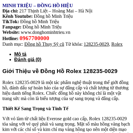
MINH TRIỆU – ĐỒNG HỒ HIỆU
Địa chỉ:
217 Thịnh Liệt – Hoàng Mai – Hà Nội
Kênh Youtube:
Đồng hồ Minh Triệu
TikTok:
Đồng hồ Minh Triệu
Fanpage:
Đồng hồ Minh Triệu
Website:
www.donghominhtrieu.vn
0967700000
Hotline:
Danh mục:
Đồng hồ Thụy Sỹ cũ
Từ khóa:
128235-0029
,
Rolex
Mô tả
Đánh giá (0)
Giới Thiệu về Đồng Hồ Rolex 128235-0029
Rolex 128235-0029 là một tác phẩm nghệ thuật trong thế giới đồng
hồ, đánh dấu sự hoàn hảo của sự đẳng cấp và chất lượng từ thương
hiệu danh tiếng Rolex. Chiếc đồng hồ này không chỉ là một vật
trang sức mà còn là biểu tượng của sự sang trọng và đẳng cấp.
Thiết Kế Sang Trọng và Tinh Tế
Với vỏ làm từ chất liệu Everose gold cao cấp, Rolex 128235-0029
tỏa sáng với vẻ quý phái và sang trọng. Mặt số màu hồng vàng bạch
kim với các chỉ số và kim chỉ mạ vàng hồng tạo nên một diện mạo