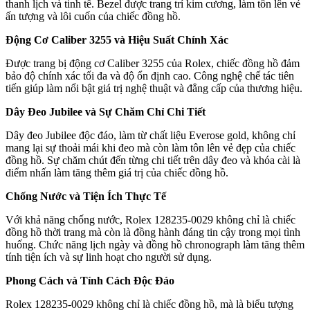
thanh lịch và tinh tế. Bezel được trang trí kim cương, làm tôn lên vẻ
ấn tượng và lôi cuốn của chiếc đồng hồ.
Động Cơ Caliber 3255 và Hiệu Suất Chính Xác
Được trang bị động cơ Caliber 3255 của Rolex, chiếc đồng hồ đảm
bảo độ chính xác tối đa và độ ổn định cao. Công nghệ chế tác tiên
tiến giúp làm nổi bật giá trị nghệ thuật và đẳng cấp của thương hiệu.
Dây Đeo Jubilee và Sự Chăm Chỉ Chi Tiết
Dây đeo Jubilee độc đáo, làm từ chất liệu Everose gold, không chỉ
mang lại sự thoải mái khi đeo mà còn làm tôn lên vẻ đẹp của chiếc
đồng hồ. Sự chăm chút đến từng chi tiết trên dây đeo và khóa cài là
điểm nhấn làm tăng thêm giá trị của chiếc đồng hồ.
Chống Nước và Tiện Ích Thực Tế
Với khả năng chống nước, Rolex 128235-0029 không chỉ là chiếc
đồng hồ thời trang mà còn là đồng hành đáng tin cậy trong mọi tình
huống. Chức năng lịch ngày và đồng hồ chronograph làm tăng thêm
tính tiện ích và sự linh hoạt cho người sử dụng.
Phong Cách và Tính Cách Độc Đáo
Rolex 128235-0029 không chỉ là chiếc đồng hồ, mà là biểu tượng