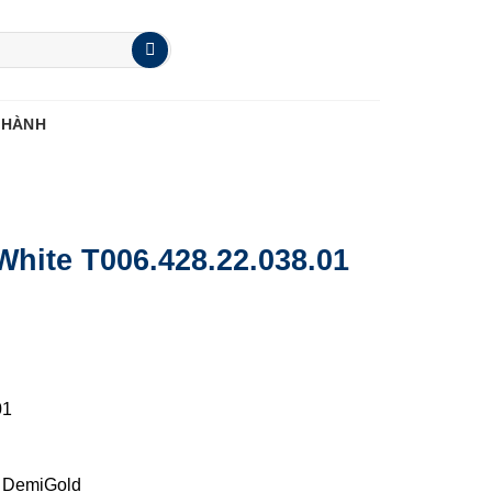
 HÀNH
White T006.428.22.038.01
01
ạ DemiGold