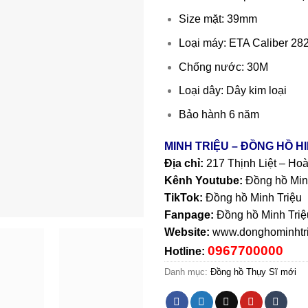
Size mặt: 39mm
Loại máy: ETA Caliber 28
Chống nước: 30M
Loại dây: Dây kim loại
Bảo hành 6 năm
MINH TRIỆU – ĐỒNG HỒ H
Địa chỉ:
217 Thịnh Liệt – Ho
Kênh Youtube:
Đồng hồ Min
TikTok:
Đồng hồ Minh Triệu
Fanpage:
Đồng hồ Minh Triệ
Website:
www.donghominhtri
0967700000
Hotline:
Danh mục:
Đồng hồ Thụy Sĩ mới