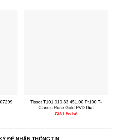
Tissot T101.010.33.451.00 Pr100 T-
Bentley 
607299
Classic Rose Gold PVD Dial
Giá liên hệ
KÝ ĐỂ NHẬN THÔNG TIN