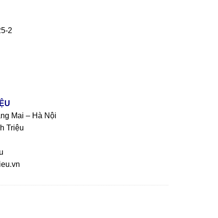
25-2
IỆU
àng Mai – Hà Nội
h Triệu
u
eu.vn