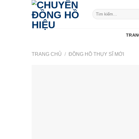
Skip
to
Tìm
kiếm:
content
TRAN
TRANG CHỦ
/
ĐỒNG HỒ THỤY SĨ MỚI