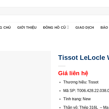
G CHỦ
GIỚI THIỆU
ĐỒNG HỒ CŨ
GIAO DỊCH
BẢO
Tissot LeLocle 
Giá liên hệ
Thương hiệu: Tissot
Mã SP: T006.428.22.038.
Tình trạng: New
Thân vỏ: Thép 316L – M