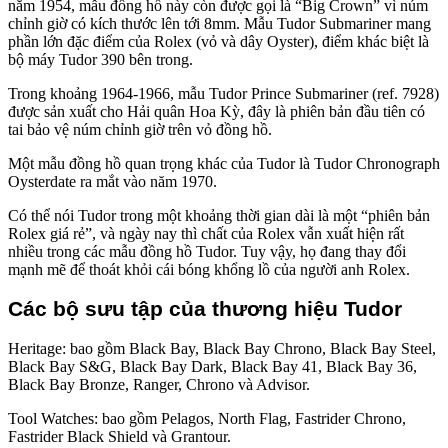
năm 1954, mẫu đồng hồ này còn được gọi là “Big Crown” vì núm
chỉnh giờ có kích thước lên tới 8mm. Mẫu Tudor Submariner mang
phần lớn đặc điểm của Rolex (vỏ và dây Oyster), điểm khác biệt là
bộ máy Tudor 390 bên trong.
Trong khoảng 1964-1966, mẫu Tudor Prince Submariner (ref. 7928)
được sản xuất cho Hải quân Hoa Kỳ, đây là phiên bản đầu tiên có
tai bảo vệ núm chỉnh giờ trên vỏ đồng hồ.
Một mẫu đồng hồ quan trọng khác của Tudor là Tudor Chronograph
Oysterdate ra mắt vào năm 1970.
Có thể nói Tudor trong một khoảng thời gian dài là một “phiên bản
Rolex giá rẻ”, và ngày nay thì chất của Rolex vẫn xuất hiện rất
nhiều trong các mẫu đồng hồ Tudor. Tuy vậy, họ đang thay đổi
mạnh mẽ để thoát khỏi cái bóng khổng lồ của người anh Rolex.
Các bộ sưu tập của thương hiệu Tudor
Heritage: bao gồm Black Bay, Black Bay Chrono, Black Bay Steel,
Black Bay S&G, Black Bay Dark, Black Bay 41, Black Bay 36,
Black Bay Bronze, Ranger, Chrono và Advisor.
Tool Watches: bao gồm Pelagos, North Flag, Fastrider Chrono,
Fastrider Black Shield và Grantour.