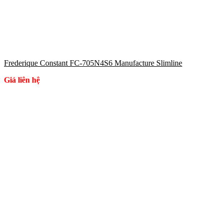
Frederique Constant FC-705N4S6 Manufacture Slimline
Giá liên hệ