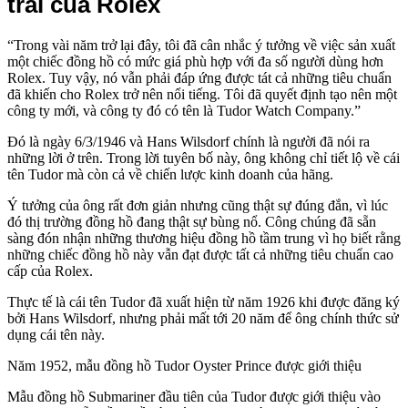
trai của Rolex
“Trong vài năm trở lại đây, tôi đã cân nhắc ý tưởng về việc sản xuất
một chiếc đồng hồ có mức giá phù hợp với đa số người dùng hơn
Rolex. Tuy vậy, nó vẫn phải đáp ứng được tát cả những tiêu chuẩn
đã khiến cho Rolex trở nên nổi tiếng. Tôi đã quyết định tạo nên một
công ty mới, và công ty đó có tên là Tudor Watch Company.”
Đó là ngày 6/3/1946 và Hans Wilsdorf chính là người đã nói ra
những lời ở trên. Trong lời tuyên bố này, ông không chỉ tiết lộ về cái
tên Tudor mà còn cả về chiến lược kinh doanh của hãng.
Ý tưởng của ông rất đơn giản nhưng cũng thật sự đúng đắn, vì lúc
đó thị trường đồng hồ đang thật sự bùng nổ. Công chúng đã sẵn
sàng đón nhận những thương hiệu đồng hồ tầm trung vì họ biết rằng
những chiếc đồng hồ này vẫn đạt được tất cả những tiêu chuẩn cao
cấp của Rolex.
Thực tế là cái tên Tudor đã xuất hiện từ năm 1926 khi được đăng ký
bởi Hans Wilsdorf, nhưng phải mất tới 20 năm để ông chính thức sử
dụng cái tên này.
Năm 1952, mẫu đồng hồ Tudor Oyster Prince được giới thiệu
Mẫu đồng hồ Submariner đầu tiên của Tudor được giới thiệu vào