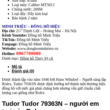
Size mặt: 41mm
Loại máy: Caliber MT5813
Chống nước: 200M
Loại dây: Dây kim loại
Bảo hành 2 năm
MINH TRIỆU – ĐỒNG HỒ HIỆU
Địa chỉ:
217 Thịnh Liệt – Hoàng Mai – Hà Nội
Kênh Youtube:
Đồng hồ Minh Triệu
TikTok:
Đồng hồ Minh Triệu
Fanpage:
Đồng hồ Minh Triệu
Website:
www.donghominhtrieu.vn
0967700000
Hotline:
Danh mục:
Đồng hồ Thụy Sỹ cũ
Mô tả
Đánh giá (0)
Được thành lập vào năm 1946 bởi Hans Wilsdorf – Người sáng lập
Rolex, Tudor 79363N được định hướng trở thành một thương hiệu
đồng hồ với mức giá phải chăng hơn nhưng vẫn giữ chuẩn chất
lượng cao giống như Rolex
Tudor Tudor 79363N – người em