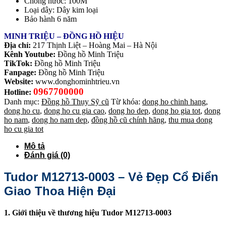
Chống nước: 100M
Loại dây: Dây kim loại
Bảo hành 6 năm
MINH TRIỆU – ĐỒNG HỒ HIỆU
Địa chỉ:
217 Thịnh Liệt – Hoàng Mai – Hà Nội
Kênh Youtube:
Đồng hồ Minh Triệu
TikTok:
Đồng hồ Minh Triệu
Fanpage:
Đồng hồ Minh Triệu
Website:
www.donghominhtrieu.vn
0967700000
Hotline:
Danh mục:
Đồng hồ Thụy Sỹ cũ
Từ khóa:
dong ho chinh hang
,
dong ho cu
,
dong ho cu gia cao
,
dong ho dep
,
dong ho gia tot
,
dong
ho nam
,
dong ho nam dep
,
đồng hồ cũ chính hãng
,
thu mua dong
ho cu gia tot
Mô tả
Đánh giá (0)
Tudor M12713-0003 – Vẻ Đẹp Cổ Điển
Giao Thoa Hiện Đại
1. Giới thiệu về thương hiệu Tudor M12713-0003