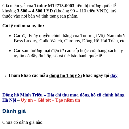
Giá niêm yết của
Tudor M12713-0003
trên thị trường quốc tế
khoảng
3.500 – 4.500 USD
(khoảng 90 – 110 triệu VNĐ), tuỳ
thuộc vào nơi bán và tình trạng sản phẩm.
Gợi ý nơi mua uy tín:
Các đại lý ủy quyền chính hãng của Tudor tại Việt Nam như:
Boss Luxury, Galle Watch, Chronos, Đồng Hồ Hải Triều, etc.
Các sàn thương mại điện tử cao cấp hoặc cửa hàng xách tay
uy tín có đầy đủ hộp, sổ và thẻ bảo hành quốc tế.
→ Tham khảo các mẫu
đồng hồ Thụy Sĩ
khác ngay tại
đây
Đồng hồ Minh Triệu – Địa chỉ thu mua đồng hồ cũ chính hãng
Hà Nội
–
Uy tín – Giá tốt – Tạo niềm tin
Đánh giá
Chưa có đánh giá nào.