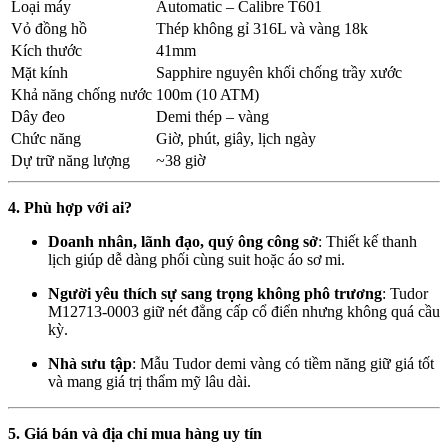
Loại máy
Automatic – Calibre T601
Vỏ đồng hồ
Thép không gỉ 316L và vàng 18k
Kích thước
41mm
Mặt kính
Sapphire nguyên khối chống trầy xước
Khả năng chống nước
100m (10 ATM)
Dây đeo
Demi thép – vàng
Chức năng
Giờ, phút, giây, lịch ngày
Dự trữ năng lượng
~38 giờ
4. Phù hợp với ai?
Doanh nhân, lãnh đạo, quý ông công sở
: Thiết kế thanh
lịch giúp dễ dàng phối cùng suit hoặc áo sơ mi.
Người yêu thích sự sang trọng không phô trương
: Tudor
M12713-0003 giữ nét đẳng cấp cổ điển nhưng không quá cầu
kỳ.
Nhà sưu tập
: Mẫu Tudor demi vàng có tiềm năng giữ giá tốt
và mang giá trị thẩm mỹ lâu dài.
5. Giá bán và địa chỉ mua hàng uy tín