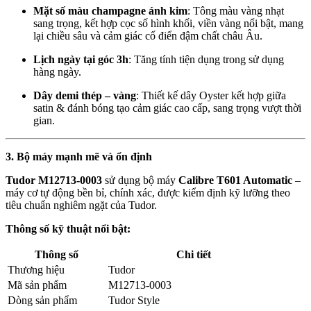
Mặt số màu champagne ánh kim
: Tông màu vàng nhạt
sang trọng, kết hợp cọc số hình khối, viền vàng nổi bật, mang
lại chiều sâu và cảm giác cổ điển đậm chất châu Âu.
Lịch ngày tại góc 3h
: Tăng tính tiện dụng trong sử dụng
hàng ngày.
Dây demi thép – vàng
: Thiết kế dây Oyster kết hợp giữa
satin & đánh bóng tạo cảm giác cao cấp, sang trọng vượt thời
gian.
3. Bộ máy mạnh mẽ và ổn định
Tudor M12713-0003
sử dụng bộ máy
Calibre T601 Automatic
–
máy cơ tự động bền bỉ, chính xác, được kiểm định kỹ lưỡng theo
tiêu chuẩn nghiêm ngặt của Tudor.
Thông số kỹ thuật nổi bật:
Thông số
Chi tiết
Thương hiệu
Tudor
Mã sản phẩm
M12713-0003
Dòng sản phẩm
Tudor Style