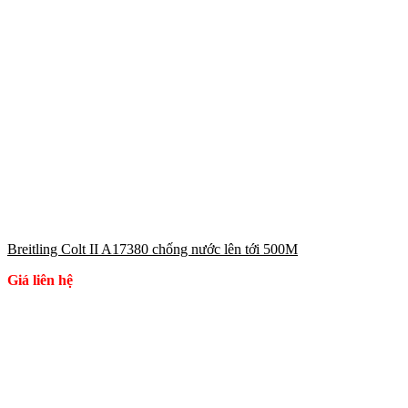
Breitling Colt II A17380 chống nước lên tới 500M
Giá liên hệ