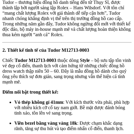
Tudor – thương hiệu đồng hồ danh tiếng đến từ Thụy Sĩ, được
thành lập bởi người sáng lập Rolex – Hans Wilsdorf. Với tôn chỉ
“mang chất lượng Rolex với giá thành dễ tiếp cận hơn”, Tudor
nhanh chóng khẳng định vị thế trên thị trường đồng hồ cao cấp.
Trong những năm gần đây, Tudor không ngừng đổi mới với thiết kế
độc đáo, bộ máy in-house mạnh mẽ và chất lượng hoàn thiện không
thua kém người “anh cả” Rolex.
2. Thiết kế tinh tế của Tudor M12713-0003
Chiếc
Tudor M12713-0003
thuộc dòng
Style
– bộ sưu tập tôn vinh
vẻ đẹp cổ điển, thanh lịch với cảm hứng từ những chiếc đồng hồ
dress watch thập niên 50 – 60. Đây là mẫu đồng hồ dành cho quý
ông yêu thích sự đơn giản, sang trọng nhưng vẫn thể hiện cá tính
mạnh mẽ.
Điểm nổi bật trong thiết kế:
Vỏ thép không gỉ 41mm
: Với kích thước vừa phải, phù hợp
với nhiều kích cỡ cổ tay nam giới. Bề mặt được đánh bóng
tinh xảo, tôn lên vẻ sang trọng.
Viền bezel bằng vàng vàng 18k
: Được chạm khắc dạng
rãnh, tăng sự thu hút và tạo điểm nhấn cổ điển, thanh lịch.