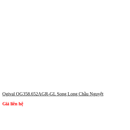
Ogival OG358.652AGR-GL Song Long Chầu Nguyệt
Giá liên hệ