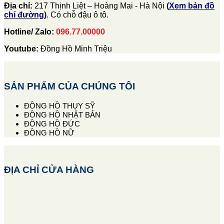
Địa chỉ:
217 Thịnh Liệt – Hoàng Mai - Hà Nội
(
Xem bản đồ
chỉ đường
)
. Có chỗ đậu ô tô.
Hotline/ Zalo:
096.77.00000
Youtube:
Đồng Hồ Minh Triệu
SẢN PHẨM CỦA CHÚNG TÔI
ĐỒNG HỒ THỤY SỸ
ĐỒNG HỒ NHẬT BẢN
ĐỒNG HỒ ĐỨC
ĐỒNG HỒ NỮ
ĐỊA CHỈ CỬA HÀNG