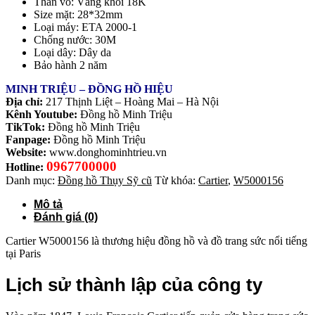
Thân vỏ: Vàng khối 18K
Size mặt: 28*32mm
Loại máy: ETA 2000-1
Chống nước: 30M
Loại dây: Dây da
Bảo hành 2 năm
MINH TRIỆU – ĐỒNG HỒ HIỆU
Địa chỉ:
217 Thịnh Liệt – Hoàng Mai – Hà Nội
Kênh Youtube:
Đồng hồ Minh Triệu
TikTok:
Đồng hồ Minh Triệu
Fanpage:
Đồng hồ Minh Triệu
Website:
www.donghominhtrieu.vn
0967700000
Hotline:
Danh mục:
Đồng hồ Thụy Sỹ cũ
Từ khóa:
Cartier
,
W5000156
Mô tả
Đánh giá (0)
Cartier W5000156 là thương hiệu đồng hồ và đồ trang sức nổi tiếng
tại Paris
Lịch sử thành lập của công ty