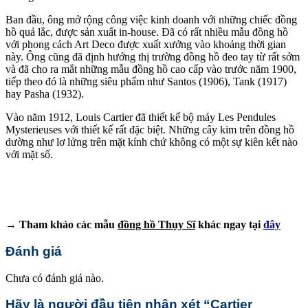
Ban đầu, ông mở rộng công việc kinh doanh với những chiếc đồng
hồ quả lắc, được sản xuất in-house. Đã có rất nhiều mẫu đồng hồ
với phong cách Art Deco được xuất xưởng vào khoảng thời gian
này. Ông cũng đã định hướng thị trường đồng hồ đeo tay từ rất sớm
và đã cho ra mắt những mẫu đồng hồ cao cấp vào trước năm 1900,
tiếp theo đó là những siêu phẩm như Santos (1906), Tank (1917)
hay Pasha (1932).
Vào năm 1912, Louis Cartier đã thiết kế bộ máy Les Pendules
Mysterieuses với thiết kế rất đặc biệt. Những cây kim trên đồng hồ
dường như lơ lửng trên mặt kính chứ không có một sự kiên kết nào
với mặt số.
→ Tham khảo các mẫu
đồng hồ Thụy Sĩ
khác ngay tại
đây
Đánh giá
Chưa có đánh giá nào.
Hãy là người đầu tiên nhận xét “Cartier