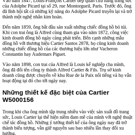
Vào năm 1847, Louis-François Cartier tiếp quản cửa hàng trang sức
của Adolphe Picard tại số 29, rue Montorgueil, Paris. Trước đó, ông
đã lĩnh hội tất cả những kỹ năng do Adolphe Picard truyền lại và trở
thành một nghệ nhân kim hoàn.
Đến năm 1859, ông bắt đầu sản xuất những chiếc đồng hồ bỏ túi.
Khi con trai ông là Alfred cùng tham gia vào năm 1872, công việc
kinh doanh đồng hồ ngày càng phát triển. Bên cạnh những mẫu
đồng hồ với thương hiệu Cartier Santos 2878, họ cũng kinh doanh
những chiếc đồng hồ của các thương hiệu lớn như Vacheron
Constantin hay Audemars Piguet.
Vào năm 1898, con trai của Alfred là Louis kế nghiệp cha mình,
ông đã đổi tên công ty thành Alfred Cartier & Fils. Trụ sở kinh
doanh cũng được chuyển về khu Rue de la Paix nổi tiếng và họ vẫn
hoạt động tại đó cho tới ngày nay.
Những thiết kế đặc biệt của Cartier
W5000156
Trong khi cha ông mình tập trung nhiều vào việc sản xuất đồ trang
sức, Louis Cartier lại thể hiện niềm đam mê của mình với nghệ thuật
chế tác đồng hồ. Những ý tưởng thiết kế của ông ngày nay đã trở
thành biểu tượng, vẫn giữ nguyên sau bao nhiêu lần thay đổi xu
hướng.