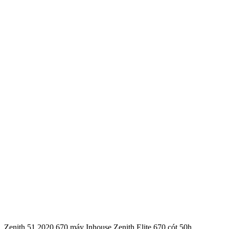
Zenith 51.2020.670 máy Inhouse Zenith Elite 670 cót 50h