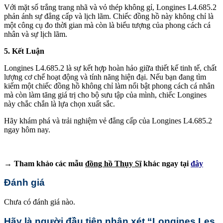
Với mặt số trắng trang nhã và vỏ thép không gỉ, Longines L4.685.2
phản ánh sự đẳng cấp và lịch lãm. Chiếc đồng hồ này không chỉ là
một công cụ đo thời gian mà còn là biểu tượng của phong cách cá
nhân và sự lịch lãm.
5. Kết Luận
Longines L4.685.2 là sự kết hợp hoàn hảo giữa thiết kế tinh tế, chất
lượng cơ chế hoạt động và tính năng hiện đại. Nếu bạn đang tìm
kiếm một chiếc đồng hồ không chỉ làm nổi bật phong cách cá nhân
mà còn làm tăng giá trị cho bộ sưu tập của mình, chiếc Longines
này chắc chắn là lựa chọn xuất sắc.
Hãy khám phá và trải nghiệm vẻ đẳng cấp của Longines L4.685.2
ngay hôm nay.
→ Tham khảo các mẫu
đồng hồ Thụy Sĩ
khác ngay tại
đây
Đánh giá
Chưa có đánh giá nào.
Hãy là người đầu tiên nhận xét “Longines Les