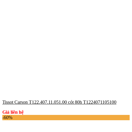
Tissot Carson T122.407.11.051.00 cót 80h T1224071105100
Giá liên hệ
-60%