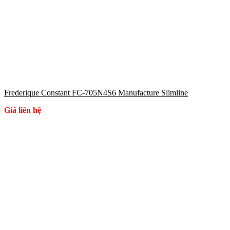
Frederique Constant FC-705N4S6 Manufacture Slimline
Giá liên hệ