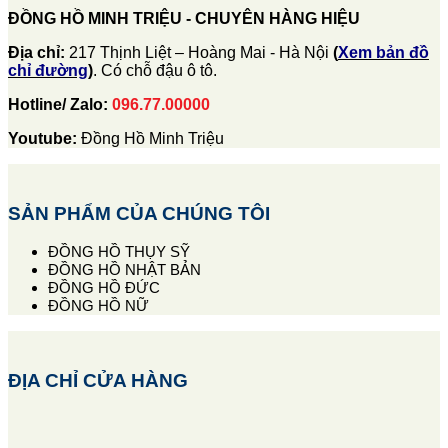
ĐỒNG HỒ MINH TRIỆU - CHUYÊN HÀNG HIỆU
Địa chỉ:
217 Thịnh Liệt – Hoàng Mai - Hà Nội
(
Xem bản đồ
chỉ đường
)
. Có chỗ đậu ô tô.
Hotline/ Zalo:
096.77.00000
Youtube:
Đồng Hồ Minh Triệu
SẢN PHẨM CỦA CHÚNG TÔI
ĐỒNG HỒ THỤY SỸ
ĐỒNG HỒ NHẬT BẢN
ĐỒNG HỒ ĐỨC
ĐỒNG HỒ NỮ
ĐỊA CHỈ CỬA HÀNG