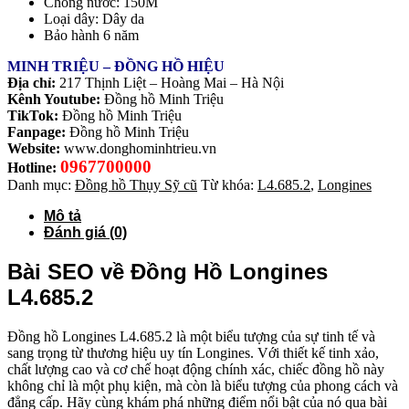
Chống nước: 150M
Loại dây: Dây da
Bảo hành 6 năm
MINH TRIỆU – ĐỒNG HỒ HIỆU
Địa chỉ:
217 Thịnh Liệt – Hoàng Mai – Hà Nội
Kênh Youtube:
Đồng hồ Minh Triệu
TikTok:
Đồng hồ Minh Triệu
Fanpage:
Đồng hồ Minh Triệu
Website:
www.donghominhtrieu.vn
0967700000
Hotline:
Danh mục:
Đồng hồ Thụy Sỹ cũ
Từ khóa:
L4.685.2
,
Longines
Mô tả
Đánh giá (0)
Bài SEO về Đồng Hồ Longines
L4.685.2
Đồng hồ Longines L4.685.2 là một biểu tượng của sự tinh tế và
sang trọng từ thương hiệu uy tín Longines. Với thiết kế tinh xảo,
chất lượng cao và cơ chế hoạt động chính xác, chiếc đồng hồ này
không chỉ là một phụ kiện, mà còn là biểu tượng của phong cách và
đẳng cấp. Hãy cùng khám phá những điểm nổi bật của nó qua bài