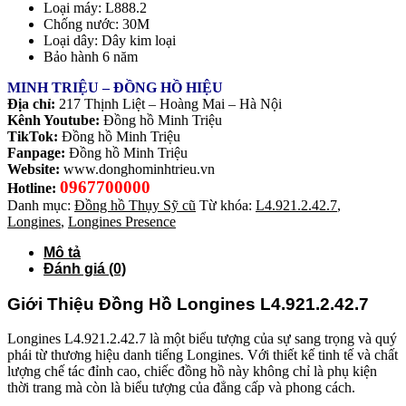
Loại máy: L888.2
Chống nước: 30M
Loại dây: Dây kim loại
Bảo hành 6 năm
MINH TRIỆU – ĐỒNG HỒ HIỆU
Địa chỉ:
217 Thịnh Liệt – Hoàng Mai – Hà Nội
Kênh Youtube:
Đồng hồ Minh Triệu
TikTok:
Đồng hồ Minh Triệu
Fanpage:
Đồng hồ Minh Triệu
Website:
www.donghominhtrieu.vn
0967700000
Hotline:
Danh mục:
Đồng hồ Thụy Sỹ cũ
Từ khóa:
L4.921.2.42.7
,
Longines
,
Longines Presence
Mô tả
Đánh giá (0)
Giới Thiệu Đồng Hồ Longines L4.921.2.42.7
Longines L4.921.2.42.7 là một biểu tượng của sự sang trọng và quý
phái từ thương hiệu danh tiếng Longines. Với thiết kế tinh tế và chất
lượng chế tác đỉnh cao, chiếc đồng hồ này không chỉ là phụ kiện
thời trang mà còn là biểu tượng của đẳng cấp và phong cách.