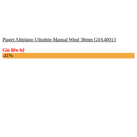
Piaget Altiplano Ultrathin Manual Wind 38mm G0A40013
Giá liên hệ
-41%