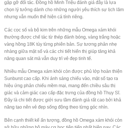
gặp gỡ đối tác. Đồng hồ Minh Triệu đánh giá đây là lựa
chọn lý tưởng dành cho những người yêu thích sự lịch lãm
nhưng vẫn muốn thể hiện cá tính riêng.
Các cọc số và bộ kim trên những mẫu Omega xám khói
thường được chế tác từ thép đánh bóng, vàng trắng hoặc
vàng hồng 18K tùy từng phiên bản. Sự tương phản nhẹ
nhàng giữa mặt số và các chi tiết hiển thị giúp tăng khả
năng quan sát mà vẫn duy trì vẻ đẹp tinh tế.
Nhiều mẫu Omega xám khói còn được phủ lớp hoàn thiện
Sunburst cao cấp. Khi ánh sáng chiếu vào, mặt số tạo ra
hiệu ứng phản chiếu mềm mại, mang đến chiều sâu thị
giác và cảm giác cao cấp đặc trưng của đồng hồ Thụy Sĩ.
Đây là chi tiết được giới sưu tầm đánh giá rất cao bởi khả
năng tạo nên vẻ đẹp sống động theo từng góc nhìn.
Bên cạnh thiết kế ấn tượng, đồng hồ Omega xám khói còn
sở hữu những bộ máy cơ học tiên tiến nhất hiện nay. Các