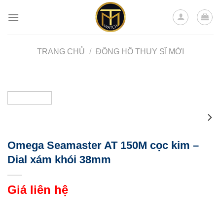
Skip
to
content
TRANG CHỦ
/
ĐỒNG HỒ THỤY SĨ MỚI
Omega Seamaster AT 150M cọc kim –
Dial xám khói 38mm
Giá liên hệ