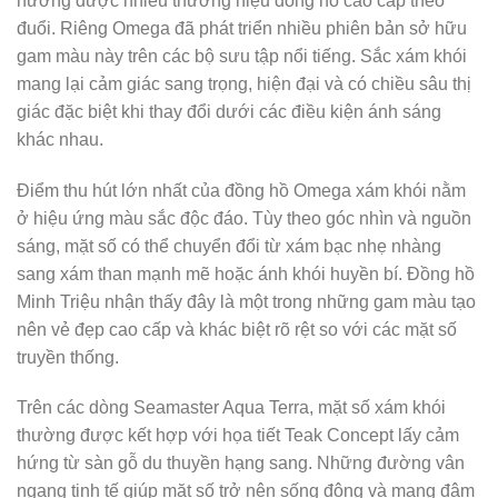
hướng được nhiều thương hiệu đồng hồ cao cấp theo
đuổi. Riêng Omega đã phát triển nhiều phiên bản sở hữu
gam màu này trên các bộ sưu tập nổi tiếng. Sắc xám khói
mang lại cảm giác sang trọng, hiện đại và có chiều sâu thị
giác đặc biệt khi thay đổi dưới các điều kiện ánh sáng
khác nhau.
Điểm thu hút lớn nhất của đồng hồ Omega xám khói nằm
ở hiệu ứng màu sắc độc đáo. Tùy theo góc nhìn và nguồn
sáng, mặt số có thể chuyển đổi từ xám bạc nhẹ nhàng
sang xám than mạnh mẽ hoặc ánh khói huyền bí. Đồng hồ
Minh Triệu nhận thấy đây là một trong những gam màu tạo
nên vẻ đẹp cao cấp và khác biệt rõ rệt so với các mặt số
truyền thống.
Trên các dòng Seamaster Aqua Terra, mặt số xám khói
thường được kết hợp với họa tiết Teak Concept lấy cảm
hứng từ sàn gỗ du thuyền hạng sang. Những đường vân
ngang tinh tế giúp mặt số trở nên sống động và mang đậm