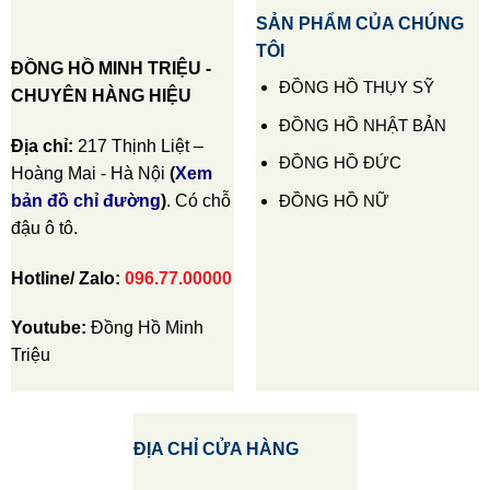
SẢN PHẨM CỦA CHÚNG
TÔI
ĐỒNG HỒ MINH TRIỆU -
ĐỒNG HỒ THỤY SỸ
CHUYÊN HÀNG HIỆU
ĐỒNG HỒ NHẬT BẢN
Địa chỉ:
217 Thịnh Liệt –
ĐỒNG HỒ ĐỨC
Hoàng Mai - Hà Nội
(
Xem
ĐỒNG HỒ NỮ
bản đồ chỉ đường
)
. Có chỗ
đậu ô tô.
Hotline/ Zalo:
096.77.00000
Youtube:
Đồng Hồ Minh
Triệu
ĐỊA CHỈ CỬA HÀNG